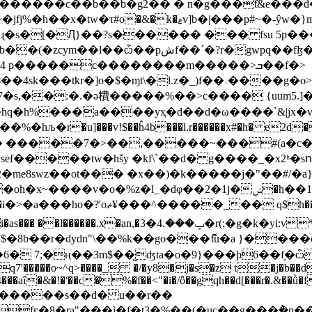
�b��b�g2�� � n�g���ƭ&e���d�1r-��� ŕ�8\njc� �
k�ޱv]b�|���p#~�-ŷw�}mw���e�"j��4����k -i����p
�gwpq��fɮ�pm
nv`�3p�ƀ�b=�x�8a�x��'�`�bp2p�cn 'gn1tu�k��b��(�zcym��l��ѽ��pشf��ˊ�?r
 p�����c��������m�����>ܒ��f�>
4sk���tҟr�]o�$�ɱt\�l.z�_)f��˓����g�o
��:�.�ə䊧�����%��>c���� {uum5.]�x��
�%�hљ�r�u]���v!$��ĥ4b���l.r������x#�h� e2d�
 �
����7�>��,�����~���#(a�c�
ef�����tw�hšy �kf\`��d� g����_�x2ʰ�sո
me8swz��ot��� �x��)�k�����j�"��#/�a}�
z�l_�dφ��2�1j�ݾ�h��1e\qr;�y�y g_��iﾖ
ݐ���.4�3�r(;�g�k�yi:v*��-�,��p4ar
$�8b��r�dydn"\��%k��go���ޮ߭tu�a }����
7;�ң��3m$��͖ʤta�o�9}���þ6��ܻf�ѽ[�i�q���t�
 q7'�����o~^q>����_ �/�y8�j�s�z t�j�b��d
�aî�&�!�'��c�%�f��<"�i�/ȫ��gqh��d[���r�.&��ǜ�f%
6�n��z�����s��d� u��r��