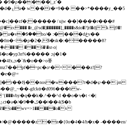
�4��@�n��u�����������t=�>~u�x��]�ꀍ�u��'v�����6�m`e�4 �l���d�ۼa� w��r�=9�� ��>*����y_��5
�ٵujw ��]����r���#
� �r_@sd�]������]_����s&io�?]rl�djk j9�!
 u�vؚ�$��bo/� :�|���dڅv��
8�fm�<s�p�2�,$�sk�:������8?
yp3n%����� ;sj�1�
�4fx,;s�`&�o��>o諅
mz7��pf�=pc�oʸ�=���z![?
]�r��f§��nos�w���?r�d�ᡵ�� ֜pn
5��@_~��-gfckꙩ�d096���b w-
�!�o��wv=>1�����o�v