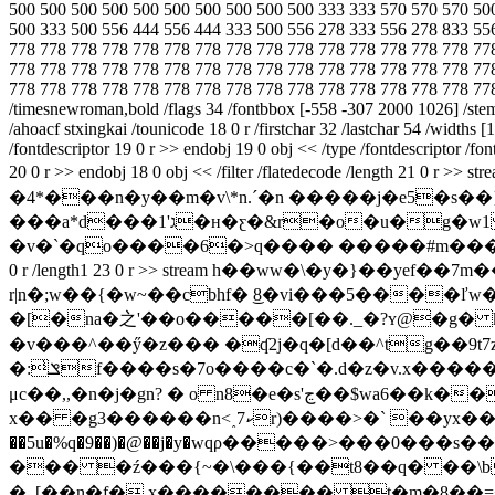
500 500 500 500 500 500 500 500 500 500 333 333 570 570 570 50
500 333 500 556 444 556 444 333 500 556 278 333 556 278 833 55
778 778 778 778 778 778 778 778 778 778 778 778 778 778 778 77
778 778 778 778 778 778 778 778 778 778 778 778 778 778 778 77
778 778 778 778 778 778 778 778 778 778 778 778 778 778 778 778 77
/timesnewroman,bold /flags 34 /fontbbox [-558 -307 2000 1026] /stemv 
/ahoacf stxingkai /tounicode 18 0 r /firstchar 32 /lastchar 54 /w
/fontdescriptor 19 0 r >> endobj 19 0 obj << /type /fontdescriptor /fo
20 0 r >> endobj 18 0 obj << /filter /flatedecode /length 21 0 r >> stream h�m�ko�@��|�
�4*���n�y��m�v\*n.ˊ�n �����j�e5�s��
���a*d���1'ג�н�ƹ�&r�o�u�g�w1 �'��׵�3g�r���|q��1�%����� ����9'��`.�l{��# ;������< ���f͛�� ���,|
�v�`�qo����6�>q���� �����#m���vx}tz�>kw6�.f߇�_at�����y��}��_endstream endobj 21 0 obj 356 endobj 20 0 obj <<
0 r /length1 23 0 r >> stream h��ww�\�y�}�
r|n�;w��{�w~��cbhf� ͜8�vi���5����ľw� ��%
�[�na�之'��o�����[��._�?ʏ@�g� k�o����a��~��ż��
�v���^��ӳ�z��� �ʠ2j�q�[d��^tg��9t
�:̾ݏf����s�7o����c�`�.d�z�v.x�������~o����] 8���h �[`�=�#��qs�o n�7ܶ|�2�hceq�@/��<��#�h�lt�"���
μc��,,�n�j�gn? � o n8�e�s'ڃ��$wa6��k��zz2��wj����xk �u��%��e��z���eo�yjn��;����j��ýj����n<��
x�� �g3������n<˰ކ7r)����>�` ��yx����o<30'�ߠ�&����ܲ�rt���9�\����� v �*��%�,��3 {ac��nb_�[ʁ<�z�q�r�x̋f®c[!
��5u�%q�9��)�@��j�y�wqρ�����>���0���s
��� �ź���{~�\���{��t8��q� ��\b��qnf
�_[��n�f�,x�������� t�m�ݘ����������)�=��8\d.�ne�����4� �t�x~j�ڏ���jίb{m� ����#���;�.�]�o\����!