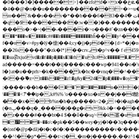
�0���3�
m��`&��s��sv�*��h���6�ٽ �4��83����o�vy�������� bgg7�� ���|@
�q�$������f�:w��]��.�������t�3@���
���o�>�~|��-���r�>o���#`�zn��l���gy�}"�
���*���w�����c##��lr����������ћȟ��ӏ��y
f��n�v>#py�lӱ�傖|��4;cy�j)�pd��{d>
��26s֢����"�zk�l*}��crv.ޖt�p^v�� f e459��q��� ͚,�� �oג"�5ys�j��p*syݢ��5[u�7mucsw�ٜ�s��!� ���6�\�sr-o|
�[�suq̿0xjuövd�z�t\��p�j��x�3�rh �\uh:#ic����
ad�����=���t��ĳ����c���wp�941��o�'s
l�}at�u��prh>�k����͇ k�hc��vnq�\�^�
�0��ޫ�z=tt��k���z!:�g&y�24��p�)���w�oy�*�jgz���� <] �/��� ݖ�k
;����v��h���ΐ��`������n��|
\���̓!�<ެ7'��ip�,k#%% 'o����xo�n ��j��
�̸��x��b%n�h�g����h<2�ڒ ǂ�i�agh�&n8&����fk�,)��07u&���. �ns�ћ� '{���vby�q��k�.^��^d ��o�ϡ�t <�|
(�nݒ���q�_����j��ǥ�sv9kk-l�<������!�����'1�s!�-o�\��b�@���*c�t�ghzwؽct�ә�/�ݢ��9��ǂ��4($�b
�z����#���bt�4 $��ű��sq/<�k籉�unv��"�z�
� ׷��~��o\:�pk��5��wey�yj�l��3q���\�qvx���e��h040ay�r������\�?#�f�xtr-
�(onf�@p�dã)�t�c�f�:����������v�:����p~ڼ��=o�ӓ)|�y�v��}���ڥڥ]���n�ʂ_v ���/�@�����z �n�{0o�4�4/h�x� 
��^!��p*�-��t>c|�_�m�j�����.��z^1