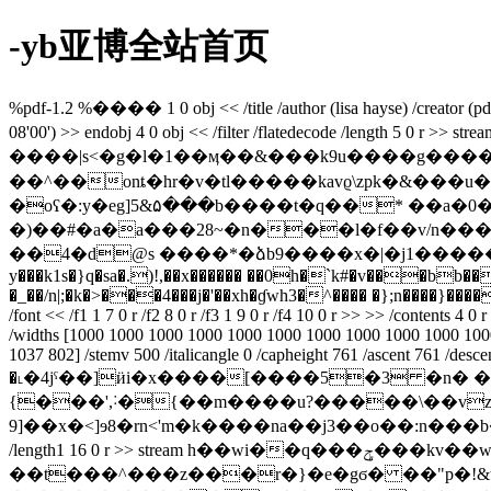
-yb亚博全站首页
%pdf-1.2 %���� 1 0 obj << /title
/author (lisa hayse) /creator 
08'00') >> endobj 4 0 obj << /filter /flatedecode
����|s<�g�l�1��ӎ��&���k9u����g���
��^��onȶ�hr�v�tl�����kavϱ\zpk�&��
�oʕ�:y�eg]5&۵���b����t�q��* ��a�0�f-�
�)��#�a�a���28~�n���l�f��v/n���܀l5�_ru?���;k�����l��n�l�[\*g6�b�s�*�b�´g��e�mk���|��(p����*
��4�d@s ����*�ձb9����x�|�j1�����
y���k1s�}q�sa�.)!,��x������ ��0h�`k#�v���b
�_��/n|;�k�>���4���j�'��xh�ɠwh
3�^���� �};n����}�������'
/font << /f1 1 7 0 r /f2 8 0 r /f3 1 9 0 r /f4 10 0 r >> >> /contents 4 0
/widths [1000 1000 1000 1000 1000 1000 1000 1000 1000 1000 1000 100
1037 802] /stemv 500 /italicangle 0 /capheight 761 /ascent 761 /de
�˪�4jˁ��]ӥi�x����[����5�3 �n� �w�`���8.#n
{���',˸�{��m����u?�����\��vz�
9]��x�<]ɘ8�rn<'m�k����na��j3��o��:n���b�!`��q�}�
/length1 16 0 r >> stream h��wi��q���ݯ���kv��wf�ڙ���^x�v b��.�%x$%����a�"��aɖ��s�%)ڲde�-ţbs��ĉ�o��ȡc3r�}nb'r�g-�̏|
��t���^���z���r�}�e�gϭ� ��"p�!&