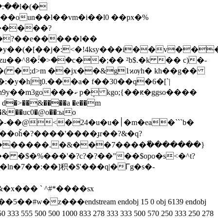
0�:��l�(�
&�����?
��?��e�����l��
��^8�ۚ:�>��c��;�� ²b$.�k �� c)�-
<�( �;d>m ��jx��&g1ϰѹh� kh��g��
d�>��&����a �e��m
&��uc0�@o��:ыo
24�u�u�׀�m�ea�```b�
��oȟ�?����'����ɟr��?&�q?
[��������.�&���7����ٗ�������}
�$�%���'�?c?�?��"��$opo�s<�^t?
�7��:��]积�$'���q|�Ꮁg�s�-
z���endstream endobj 15 0 obj 6139 endobj
hs [250 333 555 500 500 1000 833 278 333 333 500 570 250 333 250 278