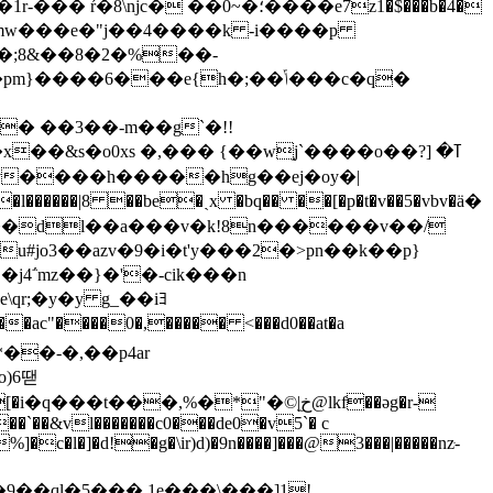
�0~�؛����e7z1�$���b�4�
}����6���e{h�;��ݴ���c�q�
>� ��3��-m��g`�!!
&s�o0xs �,��� {��w֑j`����o��ߠ� [?
�l������|8 ��be�ˏx �bq�� ��[�p�t�v��5�vbv�ӓ�
�dl��a���v�k!8n������v��/
u#jo3��azv�9�i�t'y���2�>pn��k��p}
j4΅mz��}�'�-cik���n
o)6땓
��,%�*"�©|̫خ@lkf��əg�r-
��`��&vl�������c0���de0�v5`� c
]�c�l�]�d!�g�\ir)d)�9n����]���@3���|�����nzּ-