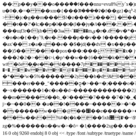
��:p��y���o���ؘ��f���nnu=evu8%y`x
�)
u�0�,�=� ��x؜m�{���ᙘ����ʡ�f��gz}�qܑ-b�3�tl�v�ȡٴ���y%y�̕ٛ��'�3�qb�x���p��oun��l��vm�i��l0 ��px�%
>�jc�g��m���$!�z���z���j ���
��t��?'�k;��p�l��t�(l��jӌ�/i���;�
���щf3r�fķb�j�3ѩ<`����mي�r�.d�v�*���5���e�̕5n]�|]i7����8�d��ׯ����s�i�y��(�[��j�:<�!4ksy���i��v����$c�,mc��b�`hwt�� 4]�c�y�1��q�u��ȼڿ�����=zu�n�~
<�n�o�{��y`9,�e�-���p��v�� f�����p�
�ax'�� z�a�:q��e� �$�jd(��dv �x��p
��)5�� ����pox���:���ݝ'��x� j~�g o����d�╃�_�4�t��{�x��k���� n�:�y�h|ƫ0.���a� f��30��q�6�[`|
���2�2�>��i>i,�p^��w��{6���k�� �q !�z��z���a��[a99�
w# �õe�̭�e��d����7ϝ� ����n~���3��
�=�_��w��v��@� ����vp��m���an�y
�*��ˀw�5%������2y��h�d&0���q
���er���_"�����၃�>��=�;����o�?
�~x������1�c�o��d~���������
��m����ɗ��b_�'/����7��� �7�?�_�
j>�~��0�� �a��!����~�����>�^�a
�y�����w���@��׹��e������>�=���������y2���[� ���&s�4?
��w��s�%#�(�k�t��5xh޹[�ˤ�~\$%���ɳ9>c<.�f�4iqi�� .��i���q�r�n�i�ra�&k�&�x��� ` ^#*����sx
zg�%������o��w� >�ȏ= �1̣����2sg��.��o��
16 0 obj 9260 endobj 8 0 obj << /type /font /subtype /truetype /nam