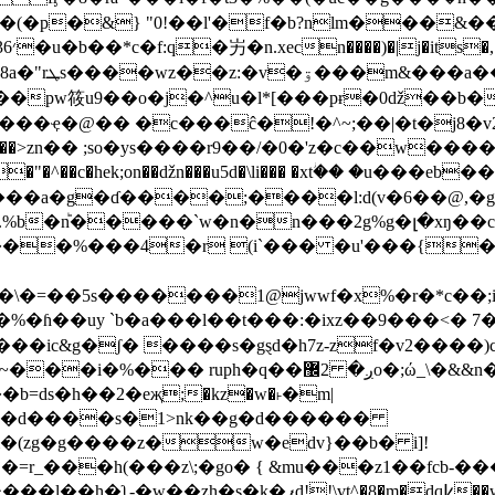
�l��4mw�q
`����pw筱u9��o�j�^u�l*[���pɍ�0ǆ�
v����a�g�ɗ����;����l:d(v�6��@,�
®q% ����%���4�r (i`��� �u'���{
�ږ� 2޼o�;ώ_\�&&n�g����i5�hh3yo���t&-
b=ds�h��2�eҗ;�kz�w�˫�m|
d���d����s�1>nk��g�d������
m�(zg�g����z�w�еdv}��b� i]!
h(���z\;�go� { &mu���z1��fcb-���`i�g�<)e�n%�