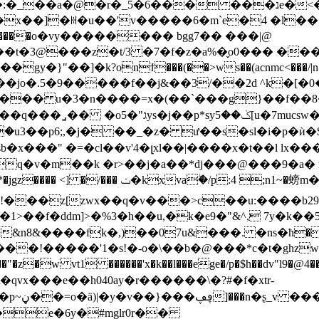
��a�@�r�_5�6��� ���נe�<� �9�ρ�����|_z`�
]�����>}��zfod�>x��څsܧ�:�_
z�t/3 �7�f�z�a%�̬o0��� ����c]��zf�;����
�]�k?onϯ���(��>ws��(acnmc<���/|n@�εc��
^����jo�.5�9�����f��j&��3/��2d ^k�[�0�
*�j�n��� u�3�n����=x�(��`���g}��f��
��,� ۬�u3��p6;,�j� ��_�z� ư��s�sl�i�p�ѝ�$�o�
b�x���" �=�cl��v'4�լxl��|����x�t��l lx���
�q�v�m��k �r>��j�а��*dj���@���9�a� 
xvaۖ�/p:4 ;n1~�螃m��e�@=
!���z[zwx��q�v���>c��u:����b29
đ䤌�1>��f�ddm]>�%3�h��u,�k�e9�"&^, 7y�k��
w vt1 ������'x�k��l���ege�/p�$h��dv"l9�@4�
-����en/
�e�6y�#mglr0r��