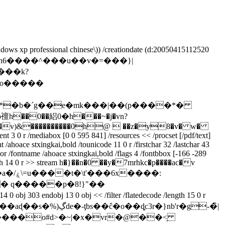
indows xp professional chinese\)) /creationdate (d:20050415112520
`�n� j]h6����^���u��v�=���}|
��k?
�o�����
�0��絽0�h���~�j�vn?
� ���v)&����������0h@  ��z�y8�v� w�
3 0 r /mediabox [0 0 595 841] /resources << /procset [/pdf/text]
nt /ahoace stxingkai,bold /tounicode 11 0 r /firstchar 32 /lastchar 43
 /fontname /ahoace stxingkai,bold /flags 4 /fontbbox [-166 -289
de /length 14 0 r >> stream h�}��n�0 ��y�7mrhkc�p����ac�v
���:
� q�����p�8!}"��
13 0 obj << /filter /flatedecode /length 15 0 r
����o#d>�~|�x�vr�@��<̼