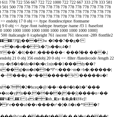
8 611 778 722 556 667 722 722 1000 722 722 667 333 278 333 581
0 501 500 778 778 778 778 778 778 778 778 778 778 778 778 778
8 778 778 778 778 778 778 778 778 778 778 778 778 778 778 778
8 778 778 778 778 778 778 778 778 778 778 778 778 778 778 778
> endobj 17 0 obj << /type /fontdescriptor /fontname
9 0 obj << /type /font /subtype /truetype /name /f3 1 /basefont
 1000 1000 1000 1000 1000 1000 1000 1000 1000 1000 1000]
500 /italicangle 0 /capheight 761 /ascent 761 /descent -289 /fontfile2
'�o�o��k�7}s��n;4�:!
 my-�r$�h�lǳ�#�r�c1n|n��1���dy��?
*߂=:���>m�>b�:�����|
� tͬ^e���uf��v����r^�]�.6�z�*9�?