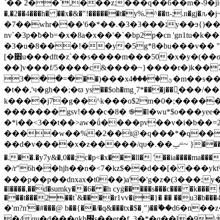
`�� 2��`,���z;���q��6��m�-9�ji������c�
�,�2��4���h� ��x�&�"!������t�y%.^��tt-;.n�gj�ԉ�j~�jfj%�h��x�tw�τ#o�&�
�7��whr���'6�*��.�נ���3�3y��ϧ{)��ɻ�s�[�Ԯ}��?s������ ��� fsu 5p���;8&��8�2�%��-
�3�u�8���!��y�5g*8�bu���v�� "4
[�׎u���dft�
z`��s����m���50�x�y�(��ϭ��
��]v���f/5����c&����~}����r�)k��7�s,
�=���3��)���xؿ����4�m��s��hq�h%���a����yҳ�d��d�ω����`&|jx�v����h�����hg��ej�oy�|
�t��,'ч�gh��;�ϖ ys��$oh�mg˼7*���j
��㶖̝���/���
k����j7�g��^k���o$2m�0�;�����
������� gsv!���c�8� ֎�l�wu*$o���yee�s
�*i��<3��t��>aw�ǘ����pv��v�i�b��=2�
����w��%�2��t@�q���*�q���oh�x~����v�o�%
��d�v����x�z�����/qυ�.��ݐ=~ }���i�>�a���ho�?'oޡ¥���^�����_�� q$h���ac"����0�,����� <���d0��at�a
�.��.�y7y&�,0��;c�p<�x���ll� '��ia����ma���i�as��� ��l������.x�an,�
�/r"6h�̨�hjh��n�<7�kz$��d��[� ���yktˤ
���p��p��dnxax�t0��)a'�'g�z�(3���:y�6� 
�l����,��d�sumky��6� �h cyġ�����s���c��� �k���
���t���2��t`&����r1vv�i�}� �� ��u3�b���4��
�'m?n'�#���@ b��{��/�q&���tx�$�ˌ")��ޫ��d
�4qu�d���qkb׶s��er�f,.3�*�q��l�9\;fӻ�8�ra"���ì�f�t3�%��(�uc��g���݅�n��9��ql�5��� 1e���\���]1!