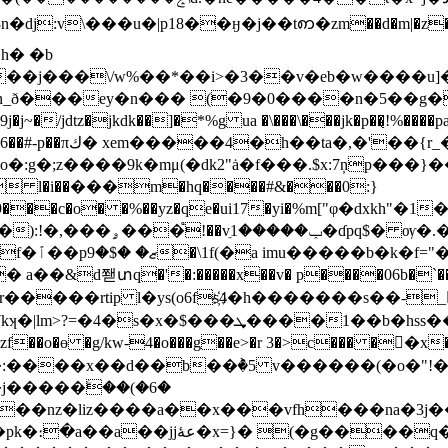
:v\���u�|p18��ӈ�j��tꩱ�zm��d�m|�z� �z�
��\/w%��*��i>�3��v�eb�w����u]�����
_ð���ey�n��� (�9�0����n�5��g��
hc -9j�j~�/jdtz�jkdk��]�*%g ua �\���\���jk�p
�:g�;z����9k�mμ(�dk2"ȧ�f���.$x:7ņp���}�
aܲ��; �q�
� a��&d쫻տq�'�:�����x��v� p����06b�`���[
�����rtip l�ys(o6fs҉4�h�������s��-
� �q��g{�ٴ93��͎:\c�i� �dy/�tt��ra!
gzf��o�ө �g/kw-4�o���g��e>�r 3�>c��� �
�g�:����x��d��b��ٞ�5 v������(�o�"!�u
�j�����ۧ��(�6�