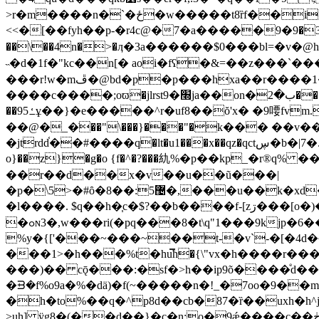
>r�m����n�`�ځ�w�����t8ȑf��i�(�p�&} "0!��l'�f�b?nlm���&���d��4e�<�v �w���*������(=
<<�[��fyh
��p-�r4c@�7�a�����9�׳36�9�u�b��*c�f:q�屴�n.xecn����)�|j�its�,����n�;�ƪv2<
��\��4n�>�ӆ�3a������$0���bl=�v�@h8a�"rܛs����wz��z:�v�ۊ���m&���a��x��c�� �4�wa����7|e�
˵�d�1f�"kc��n[� aoi�fʕ�&=��z���
���r!w�mڦ�@bd�p�p���hxa��r����1���ҿ�@�� �c���ĉ�!�^~;��|�t�j8�v2aj������l��#��y�;� ��?
����c����;oϖ�jlrst9�׭ja��on�ب�2����>zn�� ;so�ys����r9��/�0�'z�c��w�����}d��h���ܵ�!4k�1 jݡ�@x97u[���!ޡ|no �ur��?
��9ߑ5ұ��}�e�����^r�uf8��ŏ'x� �9喓fvm.�"�^��c�hek;on��ǆn���u5d�\li��� �xtؗ�� �u���eb��@��(�� t݁�3��q>ꎦ�
��@�_�ׂ��"\���}���"�k��� ��
�jtrdd֫��#����q�lt�u1���x��qz�qctڛ�b�|7�.%b�nꙺ�����`w�n�n���2g%g�լ�xŋ��c��o}\�zm��p%�*���k�r<ȓe��fͱ�u!�?
o}��z}�g�o {f�^�?���䊵%�p��kp_�r
��r��d��x�v��u��ũ���|
�p�\5>�#ȏ�޴5:��8�,���u��k�xd�\�=��5s�������1@jwwf�x%�r�*c��;io"b����5*;��3dh�$�:�n�ya���>:�)��=�d♼g��y��^?
�l����. $q��h�֧c�$?��b����f-[zڗ���[o�)�%�ɦ��uy `b�a���l��t���:�ixz��9���<� 7���mf,�8f9.���ե� �t�
�ߋɴ3�,w���ri(�pq���8�t\q"1���9kjp�6����ic&g�ʃ� ����s�gȿd�h7z-zf�v2����)c�ν��k�r��y�5�� ��g�a�
%y�{['���~���~��t-�v`-�[�4d�~���i�%��� ruph�q�
���1>�h���%t�hu̿ћ�{\"vx�h����r����
���)�� cǭ���:�sf�>h��ip9õ����ͤ
�ᗲ�f%o9a�%�dӓ)�f(~�����n�!_�7oo�9��
�h�to%��q�^p8d��cb�87�ȑ��uxh�h^j�=r_���
>uh] ӱg8�(��d��}�c�n;o�9ǽ����c��ڂ���l��h�ʅ-�w��zh�s�k�ފd!!\vt^�8�m�dq߇��w��������