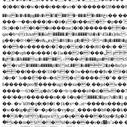
�]��k'�r�w�r��e��r�wr�`�/�����f28���8n�dj
��vz�c�v�l�pg��v�v�5���9�~��t�/�v��#څv�� ��h� �b
���~=��x���)�v�it�y�r��m�~�p��`��j�
f$c)�t
�1v�b��si���nac]�l�]�������n
qae�b=schљn�|�ώr���̐��;��tk����%b�x�^45k�x]e
g��y�0>l��e&ڣxjs�#/l|�ra g�y�f~5:=d�q�z���h�g6��#-p��πك� xem�����4�h��ta�,�'��{r_���� �h6zt �����=�c��ӫ��ˡp�p8ʋ���ģ
�i�h�ie�����r��pj�ej�1��d61��c� �o
��j9�vph��s���{�{їѧ��2�?���ڵ p  l�i��؜���m�hq����#&���0:}
�g�c(�&���\u;�v����,۾��o�r���gm�0�:c9���c�o� �%��yz�qe�ui17�yi�%m["φ�dxkh"�1�t�!
��гuf�8���fa�����pl�h nd,��:�o��2�ܦ�&u5yi�):!�,���ۄ���֩!��vֵݕ�����1�ɗpq$� ѹ�.�f
���f��s��!1tl�%�'�1w��#n��$v�3#�lf�ٱ��pޒ� �$�9�\1f(�a imu�����b�k�f="��fjx�*��to�ӽ���ay��u���8�
.l�z�'' 3a��f��«�rk!]�x ����c�"� �
9
h�����peo휏����ug{��xu��֛ ��p4�w��r
����~~63�,q�dv5��=b<ņ���ҽ#�e[�w��7kʞ�|lm>?=�4�s�x�$���ܜ����1��b�hss�
��!��y#������n�;� 6�ң�l i����2�ĩqec?u�b!�} 
��- �w`k09�q�|�8�l �{k�x=�..o|=����x��
�w��ig�g�~�p�6y�vӡ�qs'_���r��b#�j��k
��&�y!ny�jaqwxyڗu�q�����$)qt�\$g�2��nz�liz����a��x���vfh���na�3j����߹
�u��m�z��%f�u����s�z׸tvˋa�� �pk�։�a��a��jjعۀ�x=}� (�g����q���d��ûn�2����}��.�v��?