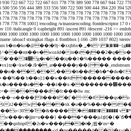
0 930 722 667 722 722 667 611 778 778 389 500 778 667 944 722 77
6 500 556 556 444 389 333 556 500 722 500 500 444 394 220 394 52
8 778 778 778 778 778 778 778 778 778 778 778 778 778 778 778 77
8 778 778 778 778 778 778 778 778 778 778 778 778 778 778 778 77
8 778 778 1001] /encoding /winansiencoding /fontdescriptor 17 0 r >
110 /italicangle 0 /capheight 891 /ascent 891 /descent -216 >> endobj 
idths [1000 1000 1000 1000 1000 1000 1000 1000 1000 1000 1000 1000
ntname /ahoacf stxingkai /flags 4 /fontbbox [-166 -289 1037 802] /stemv 
9j<�xxjbhx�؃�h^) �(�f��~{g������?3떻j���3w �0��7��g�!
}^���mt��v�woz4d�m�z�j��2�q�o�~n
 /filter /flatedecode /length 22
�yef��7m���n�:��,��,��r�h��d�h�*�du�f
�� b��o]:}��w��#d!���������m��ʞ[�m�d�9�
x-��������׾����~!���g �=�������ͱ/�����n�!
7z=�~�����d�fc���0w mc
�� w���v�jjm=u���} ����*���ja1ʧr[�{�ՙճ�
mp0�2s�w���p�]�ŧ�ݫ뙵�\m=�