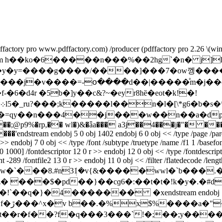
(pdffactory pro www.pdffactory.com) /producer (pdffactory pro 2.26 \(w
 /length 5 0 r >> stream h��ko�6�����n���%��2hg
�y�y=����g����/����]���7�ow껭����
�u����j�v����=-օ����d��|�����ͤm�j�
6�d4r �5b�]y��c&?~�eyr8hȅ�eot�k!�!
�
=qy��n���4��j���w��n��a�dp䄠h�
b­����;@p9%�rp,�� wl�)&�ǟa��� a3j��4���j�"
endstream endobj 5 0 obj 1402 endobj 6 0 obj << /type /page /parent 
 r >> endobj 7 0 obj << /type /font /subtype /truetype /name /f1 1 /basefo
0] /fontdescriptor 12 0 r >> endobj 12 0 obj << /type /fontdescriptor
scent -289 /fontfile2 13 0 r >> endobj 11 0 obj << /filter /flatedeco
3ܲ1�v{&�����wwl�`b���.�a�/ۼ\=u����t�\t'���6x�
 ���$�pd��}��cɡ6�:��t�t�!k�y�.�#d
4������� �xendstream endobj 14 0 obj 303 endobj 
t��r�f��?f�q���3���`!�;��;y���