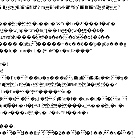
3�h��'k�?-m�^e�wk��#9p`���f��n5��?
-��c�`&*c�ba�ߵ2���đ�aⱦj�
�w]np�r:m�h("[��1a�)w���k�-
��̨!%����paտv#bƕ����#�n�e��xb�x{�ʎ��
��h,�=mx�n󨣸�s�ⶒ�x�x>ً���"
u ��(x7� �g�l%��׃���?
_񏚌h�fm��7'����m�
�x�p�嫴�6�xl�[%0 j����a_%����c|�c
�e���zd�y�s2�dv*l9��eh�x