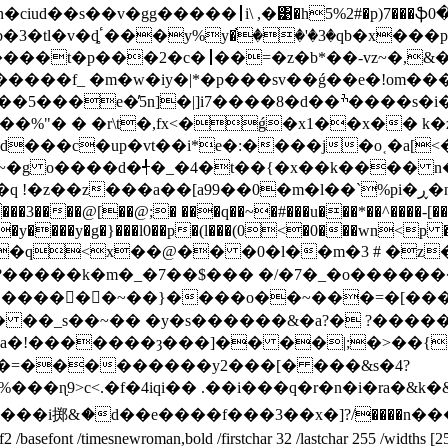
n�ciud��s��v�gg�����┃i\ ,�͹�h5%2#�p)7���ֆ
���t�p���2�c�⎟��=�z�b*��-vz~�,
-�����f_ �m�w�iy�|*�p���sv��ǵ�
�e�!om�
�%"� � �r\t�,fx<�ǵ�x1��x�� k�zu
��d���c�up�vt��i*e�:����j�o˱�a[
�0�m�l��`%pi�ڕ�n9y��m3go���ކ p�ܱ kgo;{��ԟ�ggso����
��@[��@;� ���q��~�#���u���*��^����-[�� 
����y�g�}���l0��p�(l���(0<�0���wn<p �
<x��@�� �0�l��m�3 # �z�-��@<�
�����k�m�_�7��$��� �/�7�_�o������
���2}������~��}����o��~���=�
 ��_s��~�� �y�s������&�a?� ?������ 
�!�������ȝ���]�� ��|;�>��{�ln
�i掷&ަ�d��e����f���3��x�]?/����n����5��#w�
e /f2 /basefont /timesnewroman,bold /firstchar 32 /lastchar 255 /widt