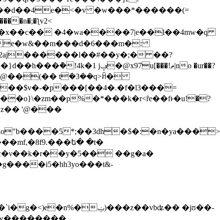
�b�e�w&��m���d�6���m�:
g��$v�-�p���[��4�.�f�l3���=
�z�� '@���
ݔ)���z��vbʥ�� �jʊ��-