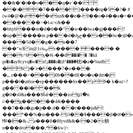
��&�'�|��o���q�eʹ��\
��\�f�7����]����rg�5�?� #
(w4�@�a��nnz&��e�-f��o�4��a�=�
������>�l-a>c&��
�bhyb���m�d�tl��"�w��lwa�gj���t?
�up�\����m˓p���d�ԡح��a��lw�ϧjf�u��}
����5d��g�;�u��7
��"w$ m@}cnڀv���� ���� �
��c^h�ӽ�#(-��d��i�� ?�kȃ
pr�n�ay8cyvq�w�sf;¡���u�[d^���ٝ�輄l�a�%udb
�b j�`e����7�o���
�؂z���>���)0h��df(�o�u�dm�j
p���l�ai6oe�ep������6x��yƃ� k�az>?
g�� ��l� ��k
g�0�s0&a���$ȟǽ���zoց1�n
r:��g�����4&����
��7��a�g
s�p��.d� ��r���js&!
���*��%�m���-)3��$����jl�t#�
㎿�l�&-, a���ll�8fyvd&&�/�2�c貈
n���deo���,*�kw}ϟ