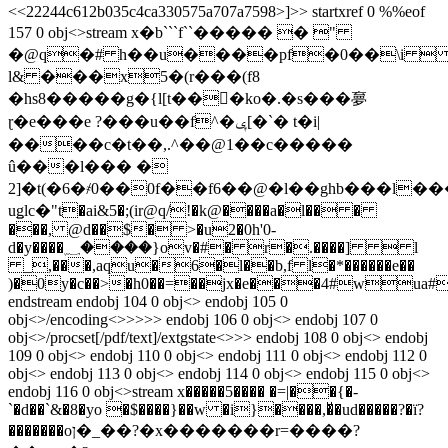
<<22244c612b035c4ca330575a707a7598>]>> startxref 0 %%eof
157 0 obj<>stream x�b```f``����� � "
�@q�# h��u����pf�0��\i  
l& ���x5�(r���(f8
�hs8�����g�{l[t���ُko�.�s���夣
ɽ�e���e ?���u��f^�ݷ[�`� t�i|
����c�t��,.^��@1��c�����
û���l��� �
2]�t(�6�҂0��0f��f6��@�l��ghb���l�
uǥlс�"t�ai&5�;(ir@q/!�k@����a�l�� �
���, @d��$� >�u2�0h'0-
d�y����؁����}ov�#� r�.����]  l
_,���,aqu�6�l��b,f l�*������e��
)�0y�c��>�h0��=��jx�e���4#wua#
endstream endobj 104 0 obj<> endobj 105 0
obj<>/encoding<>>>>> endobj 106 0 obj<> endobj 107 0
obj<>/procset[/pdf/text]/extgstate<>>> endobj 108 0 obj<> endobj
109 0 obj<> endobj 110 0 obj<> endobj 111 0 obj<> endobj 112 0
obj<> endobj 113 0 obj<> endobj 114 0 obj<> endobj 115 0 obj<>
endobj 116 0 obj<>stream x�����5���� �=|��{�-
`�d��`&�8�yo �$����}��w �i}����,�ͮ�ud�����?�ï?
�������oן�_��?�x�������r=����?