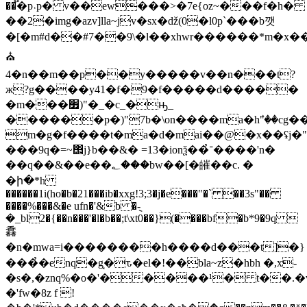
��֟�p˓p� v��ew���>�7e{oz~���f�h�
��2�img�azv]lla~jv�sx�ǆ(0�l0p`���b깻
�[�m#d��#7��9\�l��xhwr������*m�x�
⛪
4�n��m��p��y�����v��n���t?
ж?g����y41�f�9�f�����d�����
�m���׿)"�_�c_�ԣ_
������p�)"7b�\on����ma�hٛ"��cg�
m�g�f����t�ma�d�mai��@�x��ʢj�"
���9q�=~΢j}b��&� =13�iоnѯ��̉־����'n�
��q��&��e��؂���bw��[�皠��c. �
�ի�*h
������1i(ho�b�21���ib�xxg!3;3�j�e���"�` ��3s"��
����%���&�e ufn�'&b �݈-
�_bl2�{��n���'�l�b��;t\xt0��}(����bf�b*9�9q 
馫
�n�mwa=i��������h����d���t]�}
���̉�enq�g̘�ԏ�el�!��bla~z�hbh �,x-
�s�,�znq%�o�'�����¹� t��.�va
�'fw�8z f !