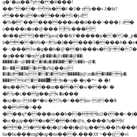
q�`�as��7y� �#���!
��r"��~'n��l �2� ey��s 2�kt?
e���oj�o���i�1�j.d
�%�"��������o��d���^���} z�
o����z�n�@��� c���
�r��g"j��gwa[��&3'�����p��)�_p
h���b%�=fa�]�����3����#�܁�e�rz��0y�$�=
�~;���!w�g��b�@��b���s�]�
�ԓ���?�mg�\��b�@z��b�@��|
����k�i~@��\��6�ņ�(��l���r��h~@�|
�b~��\����v�u%ξ��s}
�li�(d��3u��5�5b�����jt@;m�d�8��p�|
���t΅oi����߼ʦ�>q� �y�*= � �f
�ʨ��7w���m����w���/ �
�u�ϛ��ġ��ҁҹ �a���
�az�(u<r6�*�rc�?u�>��ku<z��$
��v�>��
���q*����m��h��kr2�(��~�j
�rc�gԓp���u� ��d�@n_����?q�h!
��,t�ȇ��j�@)��j�@/q;��u��]%���9
ba�bɕ���mgƭ�up�ns���.���;0f =��(( �vi