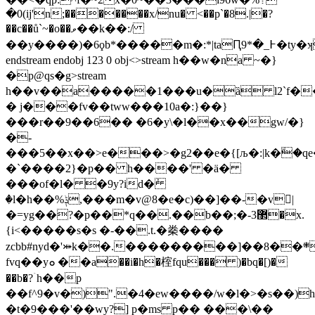
�0(ij'n;�������x/nu� <��p`�8.|�?
��c��ů`~�o��ވ��k��:/
��y����)�6ϙb*�����m�:*|taԤ߅_�*9�ty�ʞ�g�2�� tt�
endstream endobj 123 0 obj<>stream h��w�na ~�}
�p@qs�g
>stream
h��v��a�����1���u�ȁ l2`f�
� j���fv��tww���10a�:}��}
���r��9��6�� �6�y\�l��x��gw/�}
�-
���5��x��>e���>�g2��e�{[љ�:|k�ۗ�q
�`����2}�p�� h����' �ä�
���of�l� �9y?id�ٝ
�l�h��%ݙ,���m�v@8�e�c)��]��-�v񑟈|
�=yg��?�p��*q��.��b��;�-3޲�x.
{i<�����s�s �-��.t.�䅈����
zcbb#nyd�'⤗k��.���������]��8��܍�u�a7�1cwc�]��)�8θ���a��ț`e�n9�^��t�-
fvq��yܘ ��a��i�h�榁fqu��� )�bq�[)�
��b�?ۤh��p
��f^9�v�)".�4�ew����/w�l�>�s��)
�t�9���'��wy?] p�ms p�� ���\��