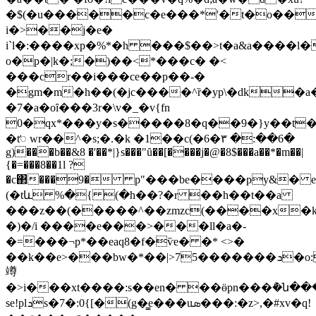
�$(�u�����c�e���*'�t�o��6
i�>��j�e�
i`l�:����xp
�%*�h ���$��>t�a&a����l�
o�p�|k�;�)��<*���c� �<
���cr��i���ce��p��-�
�gm�m�h��(�jc����^ȑ�yp\�dk�a�
�7�a�oȋ���3r�\v�_�v{fn
0�qx*���y�s�����8�q��9�}y��t��
�tꥏ wr��^�s;�.�k �1��c(�6�۳ �:��6�
g)���b��&8 �'��*|}s���"ȗ��[����j�@�8$���a��*�m��|
{�=���8��1l ?
�c΂���9� p"���be����py&� e�
(�tև %�{ (�h��?�r ��h��t��a
���z��(�����^��zmzc(����x�k�
�)�/i ����e���>���ӏl�a�-
�=���¬p*��eaq8�f�ѷe� �* <>�
��k��e>���bw�*��|>75�������ܖ�o:*�v[�#2p
竴
�>i���xt����:s��en� ��ӫpn���݅�ն��
se!plܖs�7�:0{[�(g�͇e���uܣ���:�z>,�#xv�q!