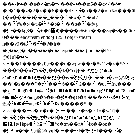
��l� �e�)m���8��m5��c'�/
�`�^��z�2�v��6���d�h��2�mu%o���0
{�n����)���_��� ٱ�w� *f�uh/
��t%�:4�u�*�t���s��fvg
���kg3�y6�ö͸�)����e#s6rc�¦��8q�s��i0rr�
0��� endstream endobj 125 0 obj<>stream
h��v9�ta��?�h�
�[��g�1�����d�heqa�`��կ bd"��f^?
@01u]�
<��1����yfge���u�wgw��:�8x^)v�v�*/
���"��mr����k�"er嵂�pq)��ʣ�
s�n�i{�t�f���r�ϊa����&�el�u��m�,ye@'2
��`�z���"�;�� 6��2��,�ey frk���|
�ݗn�=g�e�{��@g��`l�f�i��>�.�2���i��jxp��j�,�h#8"jc��.�
é��l��yo�8ړs�$�8~�y�q{t�/f ���20|q
㔌á ���� wye��� �ϫ�����*[�
v}e>���o�m�e�{���6�> 1o�w1f]�
�q��o�չ�c�!�ӏe�1��;���.4���o1 /
����,�tv�kpw�h� ײ!�*c�:m��n#4x��өz�
�9m�\�τ!gc籲@uyqf���i�3i���� |