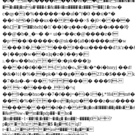
�b�'*ub�d����e��x�eћ�ۛ�q��nm��&�ŏ�]��[
��s��j�ma�¹���4:�&i��4�m����\�z���7��]1�r/зw�
c�qy�(�%�����=��uἵ�"f�0 ��s|�*�
��f~hȏ�ӳt��ux��i���>$ �j0<� ���
�hζ]�"��bbeћ[�!i`��]�ʯ��e�gtz��s���坽
��@�b�_�~� �= ui�=��c�@����z�!
�p=��/�����c�@nk��[a8�i����m�w
���3l�,�"���#��uz�����d?;k'z��&
�{��pț�w��n]q�z�}��y�|
ۓ��w��ba}y��:�pk���]p
���d�d�l� -[yh(�oܢ$�c�*�i�hnryj ��d!
�&�½{�%�;�pk�^��g��n�23'z�$���,k
�7�da�-�=�� %]���� ���9]-
� e<�����_i�^s|
��9�m�bxo�v�7�f��j=�i�1�j,*!84]m#�
��{�%���oԇ�pkpט����z�su\����b:�z�zv=�opv�cbaz�w
�������d�dϟ�e�q�os�f���h��p��s��e�$~
�&e%w-/�m�f�pdp��~�ho�
]�m�ǂ���>1<��9�;�r��!~�t�g� �m��!~����j0k?
p�p�h!z:�z�$ �g�61ql?
t~�ݖ3�r�zo���1�g��
ba^���g��~����4>ois2