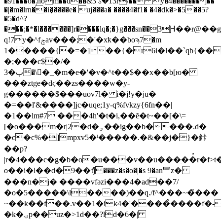
�91���o�܄nom��d��&3'ꕘ�13r/�� y�4�������~]��
�|�m�lrn��i�͎����e� uj���a� ����4�f1� �4�dk�>�5��5?
�5�d^?
���;�*�l������]r����lq�;�}g���sn��3Ԩ��ɍ@�
q!7y�^fݮav���;�'�xҟ��boϡ7�m
1�����{�=�]��{�r6i�l��`qb{��7lb�x\ޙ��9�����ih�u�����q�����.��)w\z>3sbx�q�̉\cn����#c�˺x��wgfr�k�g��m9�g���>���2�'�g�l�
�;���c$�/�
3�ٻ�\�_�m�e�'�v�^t��$��x��b[ю�
���ztge�dϛ��zs����w�y-
g������$���uov7l� i�j!y�ju�
�=��l'&����]jc�uqe;1y-q%fvkzy{6fn��|
�1��lm#7 ���4h'�t�i,��ĕ�t~��[�\=
[�o���m�r|2�d�ۅ��ig��b����.d�
�c�c%�]mpxv5�ˡ�����.�&��j�}�鉲
��p?
|r�4���c�g�b�o�u���v��u���ִ��̉r�f>t�
о��i�l��d�9��ުtj���z�s�o�|�s 9�an⺜z�
���n�j� ����vfǝzi���4�ad��7/
�o�5�����\l����)��q./f^���~�̃���
~��k��f��.v��
1�ik4�'����̉����f�-
�k�ۍp��uz�>1d��?ld�6�|