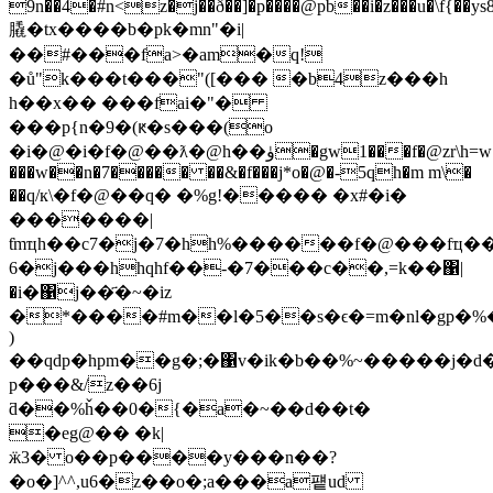
9n��4�#n<z�j��ð��]�p����@pb��i�z���u�\f{��ys8=
膬�tx����b�pk�mn"�i|
��#���fa>�am�q!
�ů"k���t���"([��� �b4z���h
h��x�� ���fai�"�
���p{n�9�(ԟ�s���(o
�i�@�i�f�@��ƛ�@h��ۈ�gw1���f�@zr\h=w�n�i5|
���w��n�7����� ��&�f���j*o�@�-5qh�m m\�
��q/к\�f�@��q� �%g!����� �x#�i�
�������|
ƭmҵh��c7�j�7�hh%������f�@���fҵ�
6�j���hhqhf��-�7���c��,=k��΁|
�i�΁j��҃�~�iz
�*����#m��l�5��s�ϵ�=m�nl�gp�
)
��qdp�hpm��g�;�΁v�ik�b��%~�����j�
p���&/z��6j
ƌ��%ȟ��0�{�a�~��d��t�
�eg@�� �k|
ӝ3� o��p����y���n��?
�o�]^^,u6�z��o�;a���a퍹ud