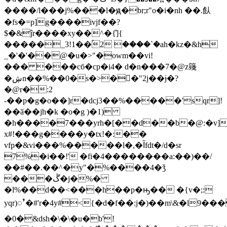
����/l���j%���l�ԭ�br;r"o�i�nh ��.飤
�fs�=p]g����ivjf��?
$�&ĵr����xy��^�{͒]{
�����_3!1��ۢ2 ����`�ah�kz�&h
_�'�'��@�u�>"�owm��vi!
��� ���cб�cp�i4� d�n���7�@z䉔
�ڜn��%��0�s�>��"2j��ɉ�?
�@r�:2
-��p�g�o��]r�dcj3��%�����'sqr]!
��ӑ��jh�k �o�g )�1)
�h����7���yrh�[��d��b�@:�v]�$��md
x#!���g����y�tx!�:��
vfp�&vi���%�����l�,�آfdt�/d�sr
7%�i��!' �fi�4��������a:��)��/
��#��.��^�y"�%����4�ǯ
���ڴ�j�%�
�l%��d��<���h��p�ԣ�� �{v�;:
yqr)ႛ�#'r�4y#<{�d�f��:j�)��m\&�l9��
�0�&dsh�\�\�u�b'!