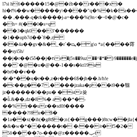
ȉ7si h6�����15�@�źb��r���xt�
hi�f%��w�����y\����"q�%�k�la�
�� ,���-q�rk����j-a=���%(9n<�~0�@�c�
�h= #(��l�s=q
��3�qk0��3'������
�1��upb7d��`8�,rj
�l�4a��gv�&�_�r`�rܛ� g\o *a{����䨧
��syi5h/
��j�r��i5ȫ��j�ոe�j5v��9uz��^�*�}9������e
�� `�@�u�@��-1��s�kt19u
�br0��v��
�\�*��ң�r��,z�r���6$�jh��.h/h!e
�c��g��7,� ���jzaka�p��i9��㸶
jz������!��pu� �stz쓪
�ǚ.&��,dz�8%� a}��*�-
��%r��uz��sd0f����
����?!8u�$�
�1a��x(�ih(�g8t$�;n{��g���)8tcw��jla{
�&�w�*������t� �/��/ɍ�f5�2�
5δ�� ��7o-���@z�����ݕ-t