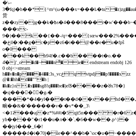
�\-֊
3�fq)�h��*{^m^(ω���x=���ҍ�tu�z)zg��au���j\
货
z��zy�jg��k�߿s�4���8���r�w'���h~���w'����/
���xc-
9�)��k��{��-/q=��� {sœw���2%����
�څiĭ�:��g�c�p�z6�i��@��e�u�fpŝ
o�0���
���k��b94f�.c��b����t�o.��
4͂�j'_o�d�~���nͤ�ie� endstream endobj 126
0 obj<>stream
h��v�n�p����4��:3s_vcڂqvtpdj��p!����xzz
@�:�hh�d��""�h |
�k�z}n.�x�̙��sg8!q���be�)eΐ$����z�ᖈx78�}
�sj����َ�g-�
����*�4�yl���t��d��x��jhd��؂�d���$ 3��a�a��su
畹��&�'������v� �v*��_3\
<�1ʡ���aj�z*%##i�5qjt5n��� �r�6z���
уh����"�r1��u�л�˸�`,�6��w��.p^}�
��jyl���_6�!
�����d�i�70j�ǜe��^��b�`\oc�u�~����