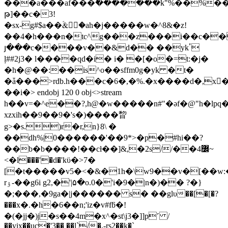
���a���af���ؕ�������k"%��%�����n
թ]��c�3!
�sx-g#$a��&ّ٘�ah�j�����w�^8&�z!
��4�h���n�tc^g���z���i��c��
յ���c����v��&d�� ��ykٴ
ļ##2j3� l����qd�i� i� �[�o�=t:�j�
�h�@��:��is^o��sffm0g�yk �t�
�ǡ���>rdb.h���c�6�,�%.�x����d�,x
��i�
> endobj 120 0 obj<>stream
h��v=�^e��?,h@�w�����n#"�əf�@"h�l
xzxih��9��9�'s�)����睝
g>�s.)r�r,n}8\ �
��dh%|0������'��9*>�p�#hi��?
��b�b����!��cƚ��]&,�2s//��߼4~
<�l���'�d�'kϋ�>7�
[�t�����v5�<�&�1h�\w9��v�[��w
rۉ-��g6i g2,�'|۵�o.0�'i�9�|n�)�� ?�}
�;���,�9ga�|j������ s� ��glυ��[�[�?
���x�.�h�6��n;'iz�v#fƃ�!
�(�jj�)j�s��4m�x^�st\j3�]]p˹ /
��yix��uc�'3�� ��l`/�,-rs2��k�`