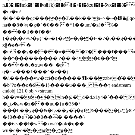
n,�3�;���mk��"���vs�i'k):���d�i�<���&:u����-5vx����8��ڨ��q�
�qr�m/
�l�^���qc����y�3\��k��ʻn~>�~�΋�@q
na��8�뇪�g�`�0�� �*1��um/�z(�%�|
����t[��f��\
{�g�,�ϩ%2�p{"�e�{�ew�,��l~�7�,��g�
xǧ�e�^�
�m'��y���t�n���7����f���n9e
��"��������� ?��'�4�0��*
��^��.�xuw��_�ӷ?
q�~w���1���^�v��յ
�/i�����vw�cci�o�����޷k��zzbv�̌�����{�������\\l�?
�b"?o��o�9�1}����u���_��ך endstream
endobj 121 0 obj<>stream
h��v=�a��ln�ʈꯙ� d�d.x1y4�`��� 
�ޏ�ڞw�z���uu�{u�35�/
���ft��yg��&�f;s��y�ۘq�g1&����[zy8>
�{0��e�8�0��� ����}
��6t<��i�w�xwa?�ok�q��
wu�c�o��@� g�