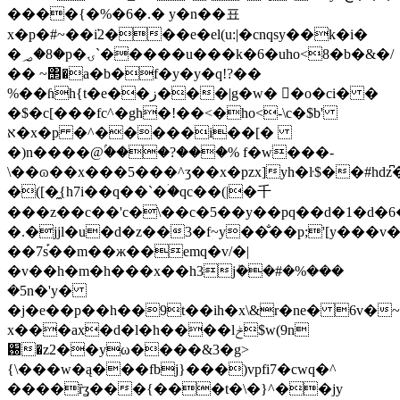
����{�%�6�.� y�n��표
x�p�#~��݁i2���e�el(u:|�cnqsy��k�i�
�؃�8�p�ۍ`�����u���k�6�uho<8�b�&�/
�� ~΢�a�b�f�y�y�q!?��
%��ɦh{t�e��ز���|g�w� �ِo�ci� �
�$�c[���fc^�gh�!��<�ho<-\c�$b'
א�x�p �^�����i��[�
�)n����@ۢ���?���% f�w���-
\��ɷ��x���5���^ʒ��x�pzx]yh�ŀ$��#hdz
�([�̼{h7i��q��`�ۛ�qc��(|�千
���z��c��'c�\��c�5��y��pq��d�1�d�6
�.�jjl�u�d�z��3�f~y��̐��p;'[y���v�sr���b�ߜ�a���rh�u�l=j�(����
��7s֡��m��ж��emq�v/�|
�v��h�m�h���x��h3jܰ��#�%���
�5n�'y�
�j�e��p��h��9t��ih�x\&r�ne� 6v�~
x���ax�d�l�h����lݲ$w(9n
֐�z2��yω����&3�g>
{\���w�ą���fbj}���)vpfi7�cwq�^
����ȑʓ���{���t�\�}^��jy