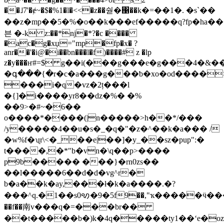
��˩7'�ɇ~�$�%1�l�<<�z��숻�΁��k�=��1�. �s`��
��z�mp��5�%�o��k���ef�����q?fp�ha�
븐 �-k z:��*ǌ�*?�c ����
�ac�g�xџ="mp�fp�x� ?
anr��'�i@�i��bn���l�f)����# z �lp
z�y���ҥ#=$ g��i(���g���e�g���4�&
�գ���{�r�c�a���g���ƅ�xo�od����
���i�q�vz�2ț���l
�{]�i����yr8��ǳ�%� �%
��9>�#~�6��
o����*����(|n�����>h��*/���
/y�����4��u�s�_�q�"�z�^��k�a��� /
�w%f�ʯr\<�_��e|��]�y_��sz�pup":�
t����,�*"b�vn�\q��p>����
p9b����� ���}�rn0zs��
��l�����6��d�d�vg^r�
b�a��k�ay,���ł�k�a����.�?
���^q.�1��s0ꩋ�9�5f9��,"ҡ�����ӵ��
��f��南v���q�=���br��
��t�����b�)k�4q�����ty1��ʻe�oz�%�`�)?