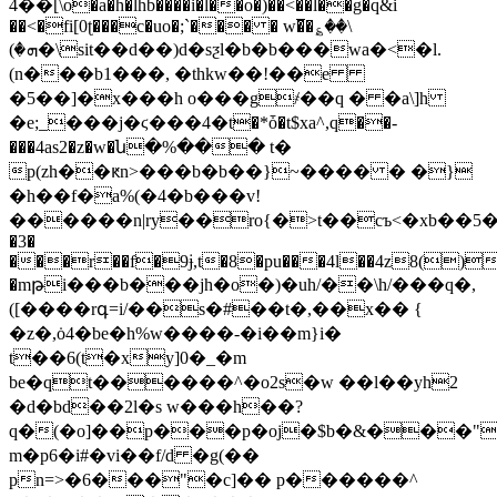
4��[\o�a�h�lhb����i�l��o�)��<��l��g�q&i
��<�fi[0ʈ���c�uo�;`��� � w�̅�؏��\
(�ܗ�\sit��d��)d�sƺl�b�b���wa�<�l.
(n���b1���, �thkw��!��e
�5��]�x���h o���g҂��q � �a\]h
�e;_���j�ϛ���4�t�*ȱ�t$xa^,q��-
���4as2�z�w�ն�%��� t�
p(zh��ԟn>���b�b��}~���� � �}
�h��f�a%(�4�b���v!
������n|ry��ro{�>t��cъ<�xb��5�b��
�3�
���r��f�9ɉ,t�8�pu���4l��4z8()�
�mթi���b���jh�o�)�uh/��\h/���q�,
([����rգ=i/��s�#��t�,��x�� {
�z�,ȯ4�be�h%w����-�i��m}i�
t��6(t�xy]0�_�m
be�qt������^�o2s�w ��l��yh2
�d�bd��2l�s w���h��?
q�(�o]��p���p�oj�$b�&���"n
m�p6�i#�vi��f/d �g(��
pn=>�6���"�c]�� p������^