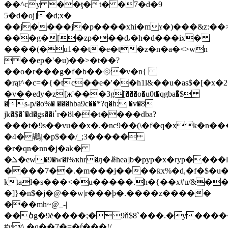
��^cy ��ţ�t� �7�d�9
5�d�oj]�d;x�
��j����j�p�
���xhi�mɤ�)���&z:
���g�[�zp���ԃ�h�d���ix�
����(�u1��t�e�t�z�n�a�<>wn
��ep�'�u)��>�t��?
��o�r���g�f�b��۞�v�n{
�rąt^�c=�{�tc��e�'��h1l&��u�as$�[�x
�v��edy�z[ж'���3g[���o�u0t�qgba�̃$
�s˓p/�o%� ���hba9c��*?q�h: �v�8
jk�$�`�d�gs��iٴr�ȣl��t����dba?
���t�9s��vu��x�.�nc9��(\�f�q�xk�n���
�4�鶘ļ�p$��/_;3�����
�r�qn�nn�j�ak�
�ܠ�ew�9�w�i%ҡhr�ԓ�ꗡhea]b�pyp�x�ryp����l�
����7��.�m���j����ƙx%�d,�f�$�u�
ktal�s���<�u�����.h�{��x#u/&��
�]}�n$�j�@��w|r���ϸ�.����z�����
���mh~@_-|
��ծg�9ė����;�9ň$8`���.�y���
#y^ �q��7�=�ŕ���!/