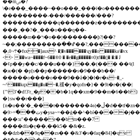
��mݾ�?
\�ƨ���_����~��o���_���ï�o��������
���������-���/������/���?
�����������q�������z��������
���_��?�_���o���q��-
�����m��ר�o��ן�������ϸ?|��?
~��;���������߭��ߝ��?,����������c��t8��u��,�ؖ5)l
�,܊¬0�fsx�]aux^ �¦�v������ʯy��o ����ka\�vx
<> ��wa~����f~6��®0 � �e��g�����¤0)t!��(|� �:� ﻟ
�¢p��y��c/���u��\�}��,�(��� ��ӵ(l
�ж�(� �p[s��p������s�9���b��/
�����o���
�o���9��å�]�l�r�к~�_-
~^���kqx��g�u�~�,禐�y�qofn�}� �9і�r�(��|
{"\3'�d!3'r_�͍e��b�1q��xm�9��m�6��b}
�}sw��r���]
{n�u��'�_���t�������4ѳ)�ڵ�d��tf�zn���e^
�9>=߯���ٽy�ysa~=��ģ��^�bí����j��ho�����]*�x;��˘h�����9k'�{2,�v��������1i�d�$7�����j��1"��|e==���7�ƚ���5��(4����k��y�do��ٝ3�z� 13�
���:u"�����e��bm���7
����dfa�ę��,��k5� �&�z.
��dzb��9q��zs�� �&3'�s�faq�84]�qe
�*�&��k�e�7