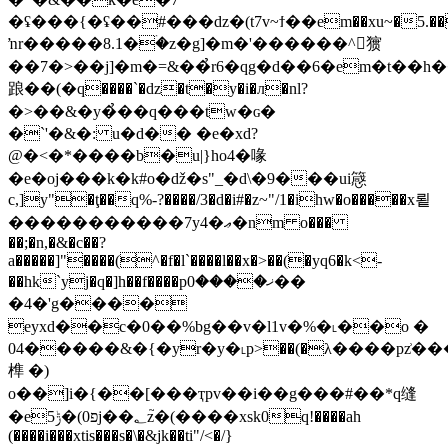
�ʢ���{�ʢ��#���dz�(t7v~ϯ��em��xu~�5.��e�l���ƨ�qm�'�`�ͦ��٭k�w��;&
ŉr�����8.1�ۛ�z�g]�m�'������^㺙
��7�>��j]�m�=&��̉r6�qg�d��6�em�t��h
踉��(�q����`�dz�t�y�i�л�nl?
�>��&�y�̉��q���tw�ɢ�
�`'�&�: u�d�� �e�xd?
@�<�*����b�u|}ho4�喙
�e�oj���k�k#o�ǆ�s"_�d\�9���ui䉞
c,]y"�ţ��q%-?����/3�d�i#�z~"/1�ihw�o�����x룉
�������� ���7y4�ޢ�nm o���
��;�n,�&�c��?
a�����]"����(^�f�l`����l��x�>��(�yq6�k<-
��hk`yj�q�]h��f����pޚ����0��
�4�'g����
eyxd��c�0��%bg��v�l1v�%�˪��o �
04�����&�{�yr�y�˪p>��(�λ����pz͗�
榫 �)
o��]i�{��[���ҭpv��i��g���#��*ԛ缝
�e5פ0)�ݱj��؂z֮�(����xsk0q!����ah
(����i���xtis���s�\�&jk��ti"/<�/}