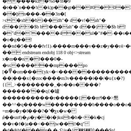
�����kz�%ǒ�!n�9
�t��`n���!r�k)p��gt��#0�0�3
��ϸn���-��3n�[
>c�xb�ƀi��dh"� d�v!�ah"�
d��)�$b b!���ah"� d��)�$b b!
�"d�`����4��ul�"#�˴��s��)�
�o�g��!
��nd�5����fv!1)˖����m���v��z�y��r4
�� endstream endobj 118 0 obj<>stream
x�m��n�f���0�-
�vc������mp���po
[�߾�om���{yk<�<���������������}
��|���x{�zoc����m3v�����i��/�u{x�?}
{{_>��������_�o��o����?
������'��q{�罏
�����������r�����{|��mߞ��>懇
��^^�q����w���������b����o��o�c���\
=m�s�y�ƭ���?�՚�չx܏�w�
ǿ��sn#)�ݸs�y��i�)ksib�h�<�k�cj
��v�f�)a��<��jw��i!�q"
�d�&hf���g� �ک^is�} ��$��玜���$n!