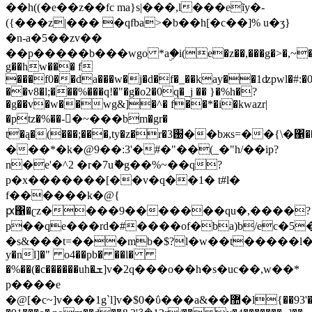
��h((�e��z��fc ma}s|���,l���eĩy�-
({���z|��� �qfba>�b��h[�c��]% u�ʒ}
�n-a�5��zv��
��p�����b���wgo *aۣ�i(e�z��,���g�>�,~
g��hw��� f
���f0��da���w�j�d�f�_��kay��1ʣpwl�#:�0�
��v8�l;���%���q!�"�g�o2�0q�_j �� }�%h�?
�g��v�w��wg&]�^� f��*�i�kwazr|
�ptz�%��-񬢁�~���bm�gr�
t�ą�(���;���,ty�z�r�3֐��bжs=��{\�΁��������ȼt֗΁vj(ye�`�d���x;|
���*�k�@9��:3'�#�"��(_�"h/��ip?
n�e'�^2 �r�7uޮ�g��%~��q?
p�x�������[��v�q��1� t#l�
f������k�@{
ԗ΁�ʗz����9�������qu�,����?
p��qe���rd�#����of�ba)b/ec�5
�s&���t=���mb�$?l�w��t�����l�(ۼ�e�e�
y�nl]�" o4��pb� ��l�
�%��(�c������uh�ܫ]v�2q���o��h�s�uc��,w��*
p����e
�@[�c~]v���1g`l]v�$0�ΰ���a&��޺�l{��93'�#$