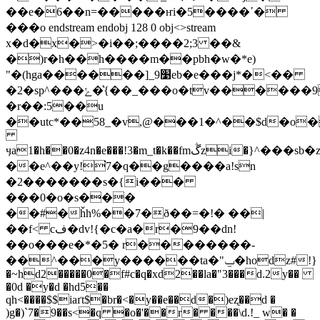
��e�6��n=�����ҥi�5����ߴ�
���o endstream endobj 128 0 obj<>stream
x�d�x�>�i��;����2;3 ��&
�)r�h��h����m��pbh�w�*e)
"�(hga������]_9׹eb�e���ϳ*�<��
�2�sр^���ݺ�{͛��_���o�tv������9��7�#�v
�r��:5��u
��utc*��58_�v,@���1�^��$d�o
ӌa1�h��0�z4n�e���!3�m_t�k��fmڴzi�}^���sb�z��
��e^��y!͘7�q��g����a!sn
�2�������s�{i���
���0�o�s���
��#�ȟh%��7�ð��=�!� ��|
��f< cف�dv!{�c�a�r�9��dn!
��o���e�*�5� r��������-
��^���y���
���ta�"ݐ�hodz#!}
�~hd2�����0�f#c�q�xd2��la�"3���d.2y��
�0d �y�d �hd5��
qh<����$$iaґt$�br�<�y��e��d�)eʐ��d �
)g�)`7�9��s<�q �o�'��r� ���\d.!_ w� �