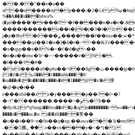
�f�.��"��e�a��
u��u����m�p���;�2�{4y%μ�brp�x:��
%��&��|�x��t�bdwa%
(�ҙnl����'�e���f'^�f�����n�a�e�.&
����l������u��r�jd�j�3�i�i}t'�
ʝ�p�8by�t���ߩ,������f��nza��;w�*�s��
�����qú��1�u�]�ǡ�r�:==��&3'z����
�x�qyp��x�8%�<�ť�d�g~��
�n�a��mw�'h^�>>�����v� j%;�-
�l���1�#�
�ui����u9�p#u��^0��$g�ٿ����jp�0�.�y�gye�1!^�xk�aޭ�uz
jr�i5�o a,ȱ��k�1���tahk����8/
�su���e�:ț�n��8��z]���x�k�1���@�x\�e墁
�@�q�t��
e���z04��z z�y����p��?�l=�?
�=f"�������;����=�وs� һ��
�8y/&2jr*q%mg)��t6va��n�p.�;qm��������i=wo��e^s�
����z����az,�w z�l�)0(����툿��
�o��s��9~n�9n��q�up.��awa���3(�mƈ
-��臃؂�� o��vx���y�<�*(�}
�a��t� �fo�!lc���v�q%�d;a�w�d�xu?