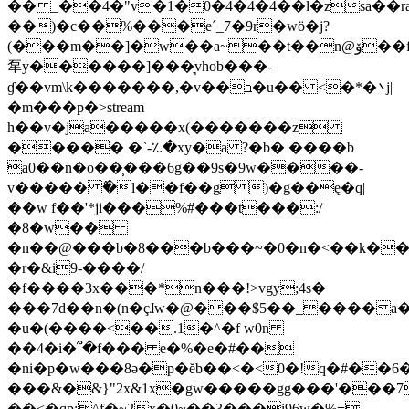
�� _��4�"v�1�0�4�4�4��l�zsa��ra
��)�c��%���eˊ_7�9r�wö�j?
(���m��]�w��a~��t��n@ۆ��f1ζ
㸴y������]���͉vhob���-
ɠ��vm\k�������,�v��⩍�u�� <�*�܌j|
�m���p�
>stream
h��v�ja�����x(�������z
����� �`-؉�xy�a ?�b� ����b
a0��n�o��̹���6g��9s�9w����-
v����� ߮�l��f��g )�g��ę�q|
��w f��'*ji���%#���t���:/
�8�w��
�n��@���b�8���b���~�0�n�<��k�
�r�&i9-����/
�f����3x���*n���!>vgy;4s�
���7d��n�(n�çɺw�@���$5��_����a�
�u�(����<��.1�^�f w0n
��4�і�՞�f��� e�%�e�#��
�ni�p�w���8ǝ�p�ĕb��<�<0�!q�#��6�
���&�&}"2x&1x�gw�����gg���'���7n
��<�qp:^f�~2x�0~��3���i96w�%߹