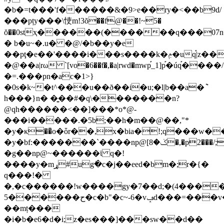
�b�=t���'f������&�9>e��ry�<��b9d/
���pțy���\㤦m!3ŏ��f@��!~5�
ŏ��0stҳ������(������q���07
� b�u~�.u� �@/�b��y�e
��pţ�e��'����i���s����k�ݦ�uq֡|z�������y��k��1lx�p%֍o�r��7�n���;x�0���
�@��a|rω `[vo�6��ƭ�,�a|rwd�mwp֡_1]p֡�úq֡����/
�=.���pn�ac�1>}
�0s�k~�t^���u��ð��
i�u;�l|b��a�݉
h���}n� �͍��#�q\�������n?
@qh������<��]���*o*@-
���i�����.�5b;��h�m��@��,"*
�y�κ��̎o�ȱr��,x�bia�!;q���w�
�y�bf:�������`����np@[ݢ�8�,�p2���/;y��e�as���ć�r=�m6�8{����ş��iw%if������j��t���x�٩(�no*�
�g��np@~������ϊ q�!
����y�mړ#ug߭�c�j��eed�bm�;r�{�
q���!�
�,�c������!w����gy�7��d;�(4����'ٹ#�ο�v��ŀ��1�v(˧
5������ح�c�b"�c~-6�vݡd���=���v�9�7�ϙ91�
��mț���
�i�b�e6�d�i;z�es���]���sw��d��