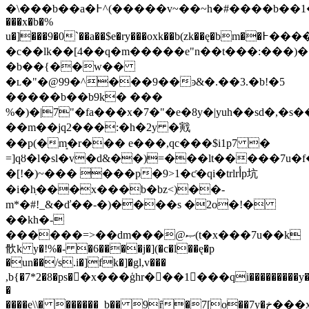
�\���b��a�߅^(�����v~��~h�#����b��1��w�l��l���m�z��vȡ��s�.t���o�x�6�������l����g$��ry��ho��>���ph'�kёz^�<�t����án)��j��q�7/
���x�b�%
u�]���9�0`��a��$e�ry���oxk��b(zk��ę�bm��߅�������x����p�d�@m��vn0��k�-
�c��lk��[4��q�m�����e"n��t���:���)�
�b��{��w��
�ʟ�"�@99�^���9��ͽ&�.��3.�b!�5
�����b��b9k� ���
%�)�|7"�fa���x�7�"�e�8y�|yuh��sd�,�s
��m��jq2���:�h�2y �戭
��p(�m͙�r��� e���,qc���$i1p7 �
=]qȣ�l�sl�v�d&��)=���lt�����7u�
�[!�)~��� ���p�9>1�ƈ�qi�trlrأp坑
�i�hֽ���x���b�bz<)��-
m*�#!_&�ď��-�)����s �2o�!�
��kh�-
������=>��dm���@ޞ(t�x���7u��k
䯉k y�!%�- �6����j�](�c�l��ę�p
�un��/s.i�]fk�]�gl,v���
,b{�7*2�8�ps��x���ģhr���1���qi���������y�
�
����e\\� ������_b�� 9ȓ�7[o��7y�خ���x�p?