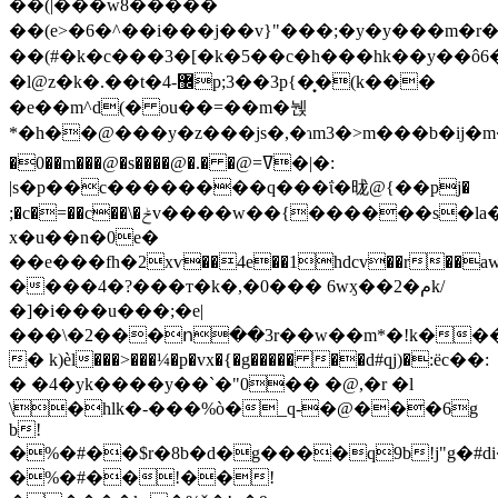
��(|���w8�����
��(e>�6�^��i���j��v}"���;�y�y���m�r
��(#�k�c���3�[�k�5��c�h���hk��y��ô6
�l@z�k�.��t�޼-4p;3��3p{�͙�(k���
�e��m^d(� ͏ou��=��m�뉁
*�h��@���y�z���js�,�ɿm3�>m���b�ij�m��)
�0��m���@�s����@�.� �@=ߜ�|�:
|s�p��c��������q���ΐ�昽@{��pj�
;�c�=��c��\�ݲv����w��{������s
x�u��n�0e�
��e���fh�2xѵ��4e��1hdcv��r
��aw���/{����
����4�?���т�k�,�0��� 6wӽ��2�مk/
�]�i���u���;�e|
���\�2���ո��3r��w��m*�!k�
� k)ѐl���>���¼�p�vx�{�g����� ��d#qj)�:ёc��:
� �4�yk����y��`�"0�� �@,�r �l
\�hlk�-���%ò�_q-�@���6g
b!
�%�#��$r�8b�d�g����q9b!j"g�#d
�%�#��!��!