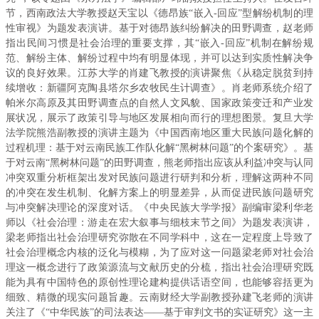
节，西南政法大学教授赵天宝以《德昂族“嵌入-回应”型解纷机制的理
性审视》为题发表演讲。基于对德昂族纠纷解决的田野调查，赵老师
指出民间习惯是社会治理的重要支撑，其“嵌入-回应”机制在解纷规
范、解纷主体、解纷过程中均有明显体现，并可以达到实质性解决争
议的良好效果。江苏大学的肖建飞教授的演讲聚焦《从稳定脱贫到持
续增收：新疆阿克陶县塔尔乡农牧民生计调查》。肖老师系统介绍了
帕米尔高原及其田野调查点的自然人文风貌、国家政策变迁和产业发
展状况，展示了政策引导与地区发展相向而行的理想图景。复旦大学
法学院熊浩副教授的演讲主题为《中国西南地区重大民族问题化解的
过程机理：基于对云南民族工作队化解“黑树林问题”的个案研究》。基
于对云南“黑树林问题”的田野调查，熊老师指出应该从利益冲突与认同
冲突双重分析框架出发对民族问题进行研判和分析，理解这两种不同
的冲突在发生机制、化解方案上的明显差异，从而促进民族问题研究
与冲突解决理论的深度对话。《中央民族大学学报》副编审梁利华老
师以《社会治理：游走在宏大叙事与细枝末节之间》为题发表演讲，
梁老师指出社会治理研究弥散在不同学科中，这在一定程度上导致了
社会治理概念内核的泛化与模糊，为了应对这一问题梁老师对社会治
理这一概念进行了政策源流与文献历史的分梳，指出社会治理研究既
能为具有中国特色的原创性理论建构提供话语空间，也能够容括更为
细致、精微的现实问题旨趣。云南财经大学副教授孙建飞老师的演讲
关注了《“中华民族”的司法表达——基于审判文书的实证研究》这一主