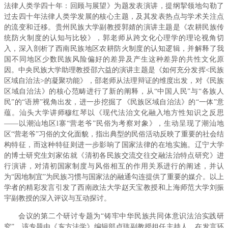
法律人类学四十年：回顾与展望》为题发表演讲，提纲挈领地勾勒了
过去四十年法律人类学发展的核心主题，及其发表热点与学术关注点
的流变和迁移。贵州民族大学副教授郭婧的演讲主题是《农耕民族传
统防火制度的认知与比较》，郭老师从跨文化心理学的理论视角切
入，深入剖析了西南民族地区农耕防火制度的认知逻辑，并解释了我
国不同地区少数民族风险偏好的差异及产生这种差异的共性文化原
因。中央民族大学助理教授邵六益的演讲主题是《如何充分发挥<民族
区域自治法>的凝聚功能》，邵老师从法理辩证的维度出发，对《民族
区域自治法》的核心范畴进行了新的阐释，从“中国人民”与“各族人
民”的“语辨”视角出发，进一步挖掘了《民族区域自治法》的“一体”意
蕴。汕头大学讲师穆红琴以《现代法治文化融入地方性知识之反思
——以潮汕地区l寨“营老爷”民俗为考察对象》，生动呈现了潮汕地
区“营老爷”习俗的文化面貌，指出典型的民俗活动反映了重要的社会结
构特征，而这种特征则进一步影响了国家法律的在地实施。辽宁大学
的博士研究生刘家佑就《清初各民族交流交往交融法治特点研究》进
行演讲，对清初国家制度与风俗相互的作用关系进行的阐述，并认
为“因地制宜”为民族习惯与国家法的融通勾连提供了重要的媒介。以上
学者的精彩发言引发了西南政法大学赵天宝教授和上海师范大学刘振
宇副教授的深入评议与互动探讨。
会议的第二个研讨专题为“铸牢中华民族共同体意识法治实践研
究”，该专题由《东方法学》编辑部卢玮副教授担任主持人。在发言环