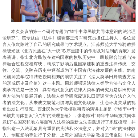
本次会议的第一个研讨专题为“铸牢中华民族共同体意识的法治理
论研究”。该专题由《法学》编辑部王海军研究员担任主持人，各位发
言人依次陈述了自己的研究成果与学术观点。江苏师范大学特聘教授
徐晓光就《北方民族在“大一统”秩序重建中的作用及对法制的贡献》发
表演讲，指出北方民族在建构国家的恢弘历史中，民族融合过程与法
律融合过程交相辉映，构成了影响后世国家建制的重要法律传统，交
往、交流、交融在历史中逐渐成为了中国古代法律发展的主线。黔南
民族师范学院特聘教授周相卿的演讲关注了《法人类学田野调查方法
的形成历史及价值》这一主题。周老师强调法律人类学方法与文化人
类学方法是一致的，具有现代意义的法律人类学的研究乃是以田野调
查方法为前提展开的，法律人类学研究应该以田野调查为方法介入他
者的法文化，从未成文规范习惯与其他文化现象、生态环境关系的视
角出发进行研究。西北民族大学教授张朝霞的演讲主题是《“铸牢中华
民族共同体意识”入“法”的法理意蕴》，张老师对“铸牢中华民族共同体
意识”在国家和地方层面写入法律的最新立法实践进行了系统梳理，并
指出这一入法现象具有重要的宪法和公法意义，并对入“法”的法律效
力、制度影响等进行了分析。上海外国语大学副教授王伟臣以《中国