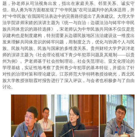
题，孙老师从司法视角出发，指出在家庭关系、邻里关系、诚实守
信、助人勇为等方面都发现了“中华民族”在司法裁判中的具体适用，并
对“中华民族”在我国司法表达中的完善路径提出了具体建议。大理大学
法学院讲师宋婧的演讲主题为《统一与自治：边疆法治与铸牢中华民
族共同体意识的路径选择》，宋老师认为中华民族共同体不仅仅是意
识建构也是制度建构，特别需要从边疆民族地区法治建设这一维度出
发来理解共同体意识的铸牢问题，用制度之力，优化与协调个人与民
族、民族与民族、民族与国家的多维度关系。贵州财经大学尹训洋老
师的演讲主题为《社会理论视域下青少年犯罪问题及其规制——以贵
州为例》。尹老师基于社会控制理论、社会失范理论、亚文化理论的
学理基础，实证性地考察了贵州青少年犯罪的基本特征，并提出了针
对性的治理对策和理论建议。江苏师范大学特聘教授徐晓光，西北民
族大学教授张朝霞对报告进行了深入评议，与会者也积极参与了自由
讨论。