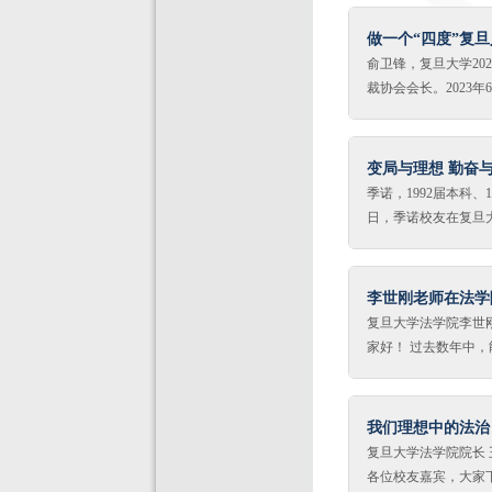
优秀团员、优秀学生
课上，杨晓畅老师告
朋友们：大家下午好
做一个“四度”复旦
体力行的实践才能把
今天，我想重回18年
俞卫锋，复旦大学20
加法，是两年间，复
裁协会会长。2023
话中，汉朝时期的吴
友会副会长兼法律界
代表着生意盎然，生
位老师、各位家长、各
桂树偷偷想成了学校
此，首先祝贺202
变局与理想 勤奋与
信群的“紧急通知”，
们分享喜悦与成功，
季诺，1992届本科、
的学识与经历实在难
日，季诺校友在复旦大
种原因，同学们同窗
旦法律系本科生、1
之谊，更因共同抗疫
兼任上海市律师协会
师多年的养育和教育
表校友向所有法学院
李世刚老师在法学
回馈，能让
念的日子，你们即将
复旦大学法学院李世刚
先生的教诲，希望对
家好！ 过去数年中
们是中国法制史的叶
线上，疫情防控还是
诣非常深厚。叶老师
各位同学即将启程离
来，常读常改。”李
选了很多课，学了很
我们理想中的法治
材施教
万字的民法典还没读
复旦大学法学院院长 
行的准备。但是，请
各位校友嘉宾，大家