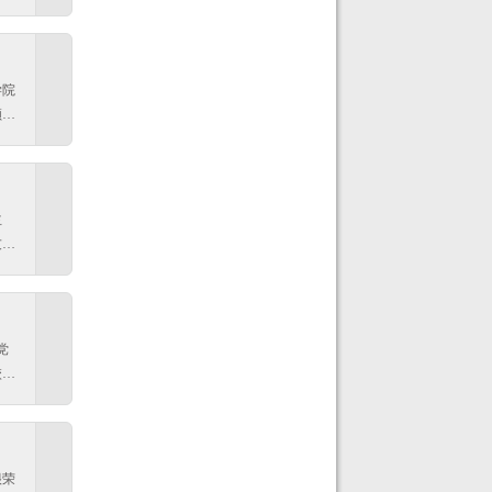
自
成
能
异、
重点
中华
是我
学院
是让
领
解中
士校
的行
典
认
授主
的鎏
主
书记
友健
生颁
妮，
的复
者，
.2
乐项
党
校内
大
法律
律硕
妮
选手
生苏
求学
很荣