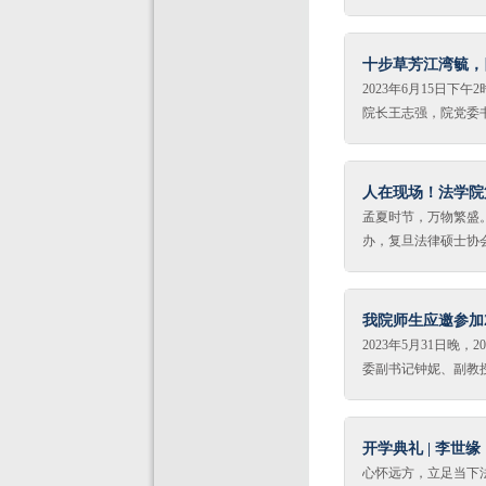
到的绝不只是具体知
2023届的466位毕
由，政罗教网无羁绊
长和成熟，属于所有
力，培养发现问题、
又充满挑战的时代。
十步草芳江湾毓，
单位就业的同学讲课
文明重获自信的时代
2023年6月15日
们理想中的法治？这
院长王志强，院党委
民众感受到公平正义
导、学位委员会委员、
国和世界的一个视角
友季诺及疫情期间捐赠防
政执法案件，大家可
礼，300余名毕业生
人在现场！法学院
为，食品安全事关重
持。一、全体起立、
孟夏时节，万物繁盛。
金岁月，为毕业典礼
办，复旦法律硕士协
宣读法学院2023届
康跑又一次回归线下
奖。法学院像一座青
法学院校友会副会长
旦人。奋发进取，追
校友们带着自己的家属
我院师生应邀参加
公里休闲跑、亲子欢
2023年5月31日
目，丰富了校友和家
委副书记钟妮、副教授
卡”合影，笑容中洋
选拔，我校共推荐1
学校友会法律界同学
界人士、法学教授和美
士郭大威校友、20
荣获一等奖，2020级
开学典礼 | 李世
代表发言。比赛开
和生荣获提名奖。典礼
心怀远方，立足当下法