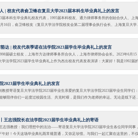
干部、优秀毕业生等荣誉。尊敬的各位领导、老师，亲爱的同学们，各位远道而来的
诉我们无论是面对多元价值的衡量，抑或是面对普适理论与具体个案之间的张力，惟
！我是2021级环境法专业硕士生欧阳茗荟。研究生毕业，是很多人学生生涯的终点，
人 | 校友代表俞卫锋在复旦大学2023届本科生毕业典礼上的发言
握到真正
前，义务教育的起点——四则运算法则，与大家谈谈我与复旦之间的“加”“减”“乘”“除”
23届本科生毕业典礼校友代表，1995届本科校友、通力律师事务所的创始合伙人、上
旦给予我的美妙瞬间。瞬间之一，是金秋九月下满街的桂花飘香，我想起在中国的古
年6月16日，俞卫锋校友（复旦大学法学院校友会第二届理事会执行会长、上海复旦大学
刚由于触犯天条，被罚在月宫砍伐桂树，但月桂是仙树，随砍随合，永远不倒，因此
同学会会长）在复旦大学2023届本科生毕业典礼上作为杰出校友代表发表演讲：尊敬
命不止。而复旦二字又寓意着太阳日日升起，光芒不灭。这样的寓意巧合下，我在心
位来宾：亲爱的同学们，大家好!我是复旦大学法学院1995届法律系毕业生俞卫锋。
的“校树”，往后的日子里，也对此树尤为偏爱。瞬间之二，是江湾人的共享记忆。一
3届的各位学弟学妹们顺利完成学业，翻开人生新的篇章！重回母校，参加毕业典礼，与
豁达 | 校友代表季诺在法学院2023届学生毕业典礼上的发言
我倍感荣幸。而受邀发言也让我心怀忐忑与惶恐。复旦的优秀校友灿若星辰，我自认
1998届硕士校友，上海市方达律师事务所合伙人，上海市律师协会会长。2023年6月15
言寄语后辈，因此只能分享一些我个人真实的感受。2023届在校史上是特殊的一届，
学法学院2023届学生毕业典礼上作为杰出校友代表发表演讲：大家好！我是1992届
共读时间少，像这样齐聚一堂的机会更是难得，四年本科期间同学们不仅结下终生的
998届的复旦法学院研究生季诺，目前是上海市方达律师事务所的合伙人，一名执业律
结下战友之情！此时此刻，相信大家和我一样，首先想到的是感恩和感谢，感谢家长
第十一届会长。今天，非常荣幸作为校友代表回到母校参加2023届毕业典礼，请允许
之恩，感谢同学互促共进的同窗之情，感谢身边的所有人。怀谦卑、感恩之心，懂得
的老师表示最真诚的感谢，向所有2023届的毕业生致以最真挚的祝贺。今天是一个值
院2023届学生毕业典礼上的发言
离开复旦大学法学院踏入新的人生阶段。在这样的特殊时刻，我想分享一下法学院三
教授寄语复旦大学法学院2023届毕业生亲爱的复旦大学法学院2023届毕业生同学们
大家有所启发。【分享老师教诲】上世纪80年代，我们法学院有三位非常著名的教授
，能够陪伴你们一起度过校园生活、共克时艰，是我们作为老师的幸运。无论是线下还
孝信教授、外国法制史的李昌道教授、国际经济法的董世忠教授。叶老师最年长，学
常态化管理，大家始终站在一起，守望相助，教学相长。这段岁月令人难以忘记。如
教诲：“好的文章不是写出来的，是改出来的。文章写好后，要放到抽屉里，有空时拿
开法学院，对未来充满了期许。当然也或许有许多迷茫。有同学感慨，在复旦求学期
老师是我的研究生导师，去年仙逝，李老师倡导：学术上古今兼通、中西融合，教学要
多。可是放下电脑和书本，好像也没记住多少。何况，刚学过的公司法就要被修改了；
丨王志强院长在法学院2023届学生毕业典礼上的寄语
完，合同编司法解释马上就要出来了。除了肉眼可见的毕业证、学位证，似乎还没做
王志强教授：我们理想中的法治——寄语复旦大学法学院2023届毕业生各位同学同事
不要担心，从进入复旦法学院的第一天起，你拥有的能力，超乎你想象。在这里，各
下午好！今天这场毕业典礼既常规普通，又弥足珍惜。与我们一起汇聚在这里的，不