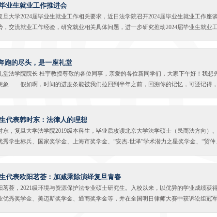
届毕业生就业工作推进会
旦大学2024届毕业生就业工作相关要求，近日法学院召开2024届毕业生就业工作座
势，交流就业工作经验，研究就业相关具体问题，进一步研究推动2024届毕业生就业
徐瑾、党委副书记钟妮、学校职业发展教育服务中心副主任茅盾，法学院学研工组长
辅导员参加本次会议。毕业班辅导员就当前班级就业情况进行了交流汇报，茅盾副主任结
业工作面临的新情况、新挑战、新机遇进行了专题指导，与会老师对当前就业工作的问题
：奔跑的尽头，是一座礼堂
开展进行了研究讨论，徐瑾书记进行总结讲话。徐瑾书记强调，就业工作是高校学生
礼堂法学院院长 杜宇教授尊敬的各位同事，亲爱的各位新同学们，大家下午好！我想
站在全局高度充分认识就业工作的重要性。当前就业形势复杂多变，学工队伍要充分
想象——假如啊，时间的进度条能被我们拉回到半年之前，回溯你的记忆，可还记得
新工作方式，因地制宜开展好本届毕业生就业工作。法学院高度重视学生就业工作，
我想你们中的大多数，正在一条疲惫，艰辛，摇摇晃晃，无法知晓其结局，却又不甘
，定期召开毕业生就业工作例会，充分调动教师和校友等力量共同关心支持，通过谈
去额前的汗滴，向上攀登；在午夜振作精神，再跑一程。当只有迎面的冷风，陪着你
辅导、岗位推送等多种途径，切实提升就业工作成效，全力推进本届毕业生就业工作
在某个歇息的片刻里，筹谋或想象：在这场奔跑的尽头，定是会有一座光彩夺目的礼
生代表韩时东：法律人的理想
的同路人，有学富五车的师长们，他们围坐在你的身边，与你相互庆贺。想到这一刻
时东，复旦大学法学院2019级本科生，毕业后攻读北京大学法学硕士（民商法方向）
笑。辛苦了，同学们！不妨认真看看你的周围，那些同路的学子们，那些陪你成长的
优秀学生标兵、国家奖学金、上海市奖学金、“安杰-世泽”学术潜力之星奖学金、“贸仲
地看到了他们的脸庞、他们的笑意，他们眼里的光。恭喜你，同学们，你做到了，不
入选“卿云计划”，曾任《阶梯》主编、创立民商法研习会，带领复旦大学法学院辩论队
做到了。你正坐在这场奔跑尽头的山顶上，那座光彩夺目的礼堂里。礼堂的名字，叫
军。尊敬的老师们，亲爱的同学们：大家好！我是法学院2019级本科生韩时东。能在
的，就是这座礼堂！今天，我们在这里，无比兴奋地欢迎你们，复旦大学法学院2023
业的感受，是我莫大的荣幸。首先，请允许我小小地滥用作为发言代表的“权力”，代
生代表欧阳茗荟：加减乘除演绎复旦青春
尘仆仆，远道而来！
体教职工老师们表达深深的感谢。老师们为人、为学的态度深深地影响着我的成长。
阳茗荟，2021级环境与资源保护法专业硕士研究生。入校以来，以优异的学业成绩获
葛江虬老师为我逐字逐句地分析论文中的语病与错漏，告诫我写作中语言细节的重要
业优秀奖学金、美迈斯奖学金、通商奖学金等，并在全国明日律师大赛中获诉讼组冠
一堂民法课上，班天可老师教导我们：“法律的生命在于讲述他们背后的理由。”从那时
学生工作，担任法学院研究生会外联部部长、校权益联络部项目负责人等，取得复旦
法律的思维与方法约束感性的冲动与判断；我也仍然清晰地记得在《法律职业与伦理