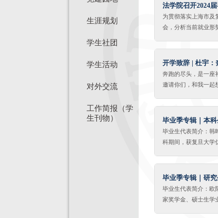
法学院召开2024
为贯彻落实上海市及复
生涯规划
会，分析当前就业形
作。法学院党委书记
学生社团
体2024届毕业班
2024届毕业生就
开学致辞 | 杜宇
学生活动
续就业工作的精细化
奔跑的尽头，是一座
环节的最后一环，应
邀请你们，和我一起
对外交流
信心，摸清底数，创
时的你，在干什么？
排摸毕业生就业状况
此放弃的道路上，抹
工作简报（学
话、简历门诊、面试
里奔跑时，你一定会
生刊物）
毕业季专辑｜本科
那里头，有青春勃发
毕业生代表简介：韩
的嘴角也许露出过微
科期间，获复旦大学
们。你如今真真切切
杯”二等奖等荣誉。
溺于想象，而是真的
得两次系际辩论赛冠
旦兮，日月光华！是
典礼上跟大家分享毕
毕业季专辑｜研究
新生们！欢迎你们风
的同学们向学院的全
毕业生代表简介：欧
得在不久前的夜晚，
家奖学金、硕士生学
我记得在我人生的第
在校期间，积极参与
起，我逐渐学会运用