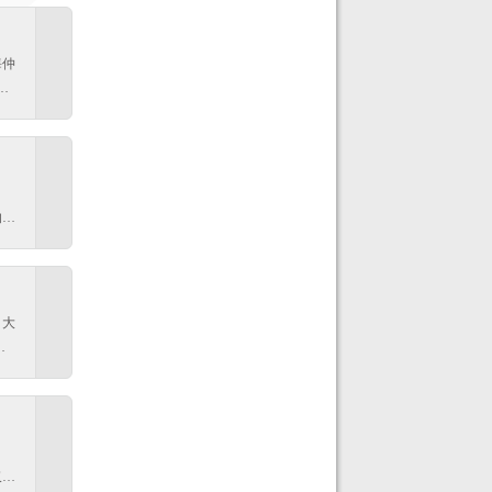
家长
有身
那么
。
海仲
代神
校
桂花
的各
里把
在
条微
同学
以我
因种
的复
同窗
师，
和老
我代
回报
得纪
位老
：大
，他
是
术造
今，
出
间，
因
14
好远
，
位得
仅有