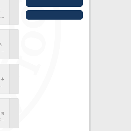
谈
工
及全
合
和后
培养
先
提振
，当
每周
心就
心谈
在夜
。
堂。
，你
。本
师长
是沉
获
旦复
毕业
级的
表我
我记
得国
性；
军。
大学
》的