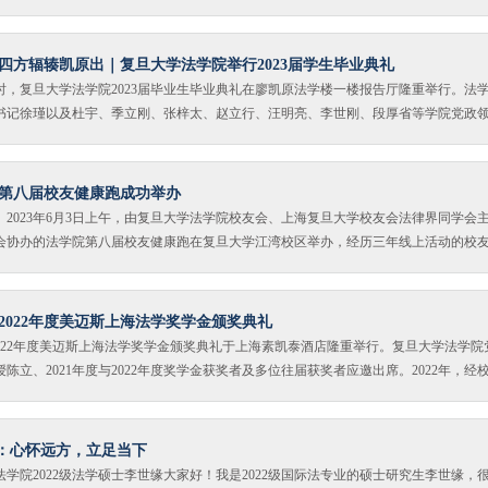
识，更是方法的掌握、思想的启迪和价值的引领。正如校歌中所唱，“学术独立，思想
业生，还有来自2020和2022届的校友代表们，他们当年并没有机会参加线下的毕业典礼。
”，老师们从不满足于传授知识本身，而是愿意沉下心来，更注重培养学生独立思考的
从这里成功启航的你们！初出茅庐的各位同学，你们面对的是一个与此前相比日新月
寻找答案和提出挑战的才学、见地与勇气。裘新书记在为2023届赴西部、基层、国家
世界变局之下，社会共识度降低，对法律作为理性平衡器的需求不断提高。同时，在
四方辐辏凯原出｜复旦大学法学院举行2023届学生毕业典礼
时指出：
，我们也理应有更多的思考和追问。法律人能够做什么？换言之，在当代中国，什么
下午2时，复旦大学法学院2023届毕业生毕业典礼在廖凯原法学楼一楼报告厅隆重举行。法
是个宏大的问题。对即将拥有资源和权力的法律人，你对理想法治的理解和坚守，将
书记徐瑾以及杜宇、季立刚、张梓太、赵立行、汪明亮、李世刚、段厚省等学院党政
的希望；对于继续深造的同学，这个问题是对知识和思维训练的挑战，也是更深入理
学术委员会委员、部分教师、全体毕业班辅导员出席典礼，1992届本科、1998届硕
。我们从身边的事例说起。去年初夏的上海，有一起封控期间某面包店违规生产食品
疫物资的校友代表、法学院466名2023届毕业生及8名2020-2022届毕业生参加本次
能都有耳闻。该不该罚、该罚多少？执法部门和法律专家中出现了不同的声音。有的
亲属于模拟法庭、202会议室等分会场观看现场转播。毕业典礼由法学院副院长杜宇教
第八届校友健康跑成功举办
大，基
奏唱国歌庄严的国歌声回响，精心制作的毕业纪念视频浓缩了毕业生们在法学院度过
2023年6月3日上午，由复旦大学法学院校友会、上海复旦大学校友会法律界同学会
拉开序幕。二、徐瑾书记宣读2023届优秀毕业生名单博学而笃志，切问而近思。徐瑾
会协办的法学院第八届校友健康跑在复旦大学江湾校区举办，经历三年线上活动的校
上海市优秀毕业生名单和复旦大学优秀毕业生名单，主席台嘉宾为33位上海市优秀毕业
，校友们重聚于阔别已久的校园。法学院院长王志强、党委书记徐瑾、党委副书记钟
春驿站，同学们在这里收获了学业上、生活中的喜悦和成功，成长为有理想、有担当
刘赤军、副会长栗春坤出席活动，法学院王蔚、王伟、孙晓屏老师倾情担任活动志愿
求卓越，优秀始终镌刻在复旦人的基因之中。三、徐瑾书记宣读赴西部、基层
、孩子回到母校，共190余人参加本届健康跑活动。本届健康跑设置6.4公里竞速跑、3
2022年度美迈斯上海法学奖学金颁奖典礼
乐跑三项主题活动，还有现场亲子嘉年华的棉花糖、吹气球、编绳、义卖、剪纸等娱
晚，2022年度美迈斯上海法学奖学金颁奖典礼于上海素凯泰酒店隆重举行。复旦大学法学院
属们的游玩选择。01赛前打卡趁着早晨凉爽的风，提前到达的校友们纷纷在展板前“打
陈立、2021年度与2022年度奖学金获奖者及多位往届获奖者应邀出席。2022年，经
溢着欢乐和期待。02开幕式进行时开幕式上，复旦大学法学院校友会副会长、上海复旦
0名优秀学生作为候选人，由评选委员会进行材料初审和集中面试。评选委员会由知名
会副会长栗春坤致开幕辞，表达了重返校园的喜悦，对本次活动予以祝福。2012级法
迈斯律师事务所的代表共同组成。最终，我院5位学生脱颖而出，2020级本科生鲁安
15级法律硕士龚玲校友的女儿黄筱莜、教职工家属分别作为竞速跑、休闲跑和亲子跑的
本科生沙童、2021级硕士生欧阳茗荟荣获二等奖，2020级本科生阮雯昕、2021级博士
缘：心怀远方，立足当下
现场，我院2020级本科生鲁安妮代表2022年度获奖学生发言，分享了在复旦法学院
学院2022级法学硕士李世缘大家好！我是2022级国际法专业的硕士研究生李世缘，