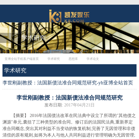
亚博全站手机客户端首页
学术研究
思想库
学术论文
学术研究
李世刚副教授：法国新债法准合同规范研究-yb亚博全站首页
李世刚副教授：法国新债法准合同规范研究
发布日期:
2017年04月21日
【摘要】 2016年法国债法改革在民法典中设立了所谓的"其他债之
渊源"单元,囊括了三种类型的准合同。修订后的法国民法典,重新界定
准合同概念,突出其对利益不当变动的恢复机制;完善了无因管理和非债
清偿的原有规则,如将为本人与他人共同利益进行管理明确为无因管理;