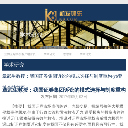
亚博全站手机客户端首页
学术研究
思想库
学术论文
学术研究
章武生教授：我国证券集团诉讼的模式选择与制度重构-yb亚
博全站首页
章武生教授：我国证券集团诉讼的模式选择与制度重构
发布日期:
2017年05月02日
【摘要】 我国证券市场虚假陈述、内幕交易、操纵股价等大规模
侵权事件频发,但由于行政监管和司法救济乏力,遭受损失的投资者往往
投诉无门,很难获得有效的救济。增设对证券市场侵权者威慑力极强的
退出制证券集团诉讼制度在我国不仅具有必要性,而且具有可行性。我