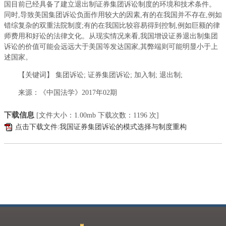
国目前已经具备了建立退出制证券集团诉讼制度的环境和技术条件。
同时,导致美国集团诉讼负面作用较大的因素,有的在我国并不存在,例如
错综复杂的双重法院制度;有的在我国比较容易得到控制,例如巨额的律
师费用和好讼的法律文化。从现实情况来看,我国增设证券退出制集团
诉讼的价值可能会远远大于美国等发达国家,其弊端则可能明显小于上
述国家。
【关键词】 集团诉讼; 证券集团诉讼; 加入制; 退出制;
来源：《中国法学》2017年02期
下载信息
[文件大小：
1.00mb
下载次数：
1196
次]
点击下载文件:我国证券集团诉讼的模式选择与制度重构