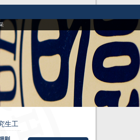
采
究生工
细则