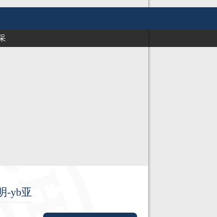
采
-yb亚