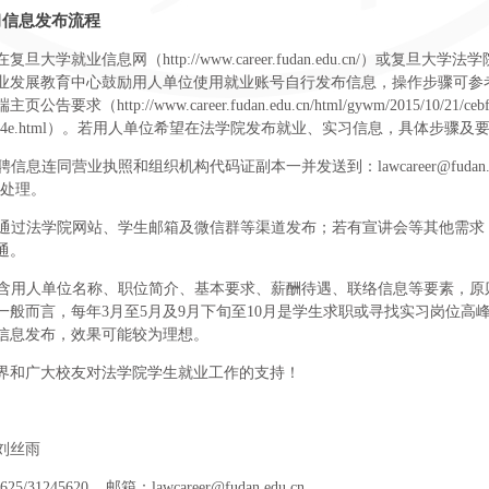
习信息发布流程
大学就业信息网（http://www.career.fudan.edu.cn/）或复旦大学
业发展教育中心鼓励用人单位使用就业账号自行发布信息，操作步骤可参
（http://www.career.fudan.edu.cn/html/gywm/2015/10/21/cebfe
d04abe7a4e.html）。若用人单位希望在法学院发布就业、实习信息，具体步骤
版招聘信息连同营业执照和组织机构代码证副本一并发送到：
lawcareer@fudan.
内处理。
一般通过法学院网站、学生邮箱及微信群等渠道发布；若有宣讲会等其他需求
通。
应包含用人单位名称、职位简介、基本要求、薪酬待遇、联络信息等要素，原
一般而言，每年3月至5月及9月下旬至10月是学生求职或寻找实习岗位高
信息发布，效果可能较为理想。
界和广大校友对法学院学生就业工作的支持！
刘丝雨
5625/31245620 邮箱：
lawcareer@fudan.edu.cn