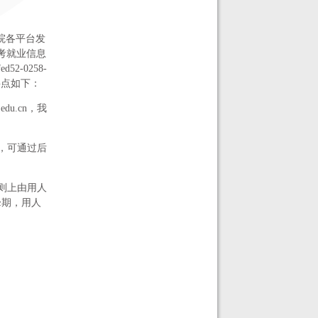
法学院各平台发
考就业信息
d52-0258-
及要点如下：
edu.cn
，我
，可通过后
则上由用人
峰期，用人