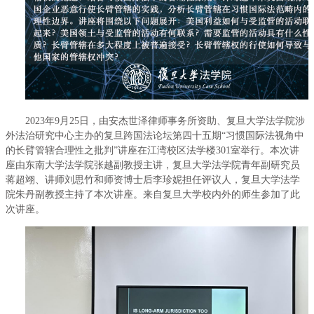
2023年9月25日，由安杰世泽律师事务所资助、复旦大学法学院涉
外法治研究中心主办的复旦跨国法论坛第四十五期“习惯国际法视角中
的长臂管辖合理性之批判”讲座在江湾校区法学楼301室举行。本次讲
座由东南大学法学院张越副教授主讲，复旦大学法学院青年副研究员
蒋超翊、讲师刘思竹和师资博士后李珍妮担任评议人，复旦大学法学
院朱丹副教授主持了本次讲座。来自复旦大学校内外的师生参加了此
次讲座。