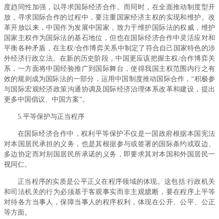
度趋同性加强，以寻求国际经济合作。而同时，在全面推动制度型开
放，寻求国际合作的过程中，要注重国家经济主权的实现和维护。改
革开放以来，中国作为发展中国家，致力于维护国际法的权威，维护
国家主权作为国际法的基石地位，但也在国际经济合作中灵活应对和
平衡各种矛盾，在主权/合作博弈关系中制定了符合自己国家特色的涉
外经济行政立法。在新的历史阶段，中国更应该把握主权/合作博弈关
系，一方面将中国经验推广到国际舞台，使得我国主权范围内行之有
效的规则成为国际法的一部分，运用中国制度推动国际合作，“积极参
与国际宏观经济政策沟通协调及国际经济治理体系改革和建设，提出
更多中国倡议、中国方案”。
5.平等保护与正当程序
在国际经济合作中，权利平等保护不仅是一国政府根据本国宪法
对本国居民承担的义务，也是其根据参与或签署的国际条约或双边、
多边协定而对别国居民所承诺的义务，即要求其对本国和外国居民一
视同仁。
正当程序的实质是公平正义在程序领域的体现。这包括:行政机关
和司法机关的行为必须基于客观事实而非主观臆断，要在程序上平等
对待各方当事人，保障当事人的程序权利，体现在公开、公平、公正
等方面。