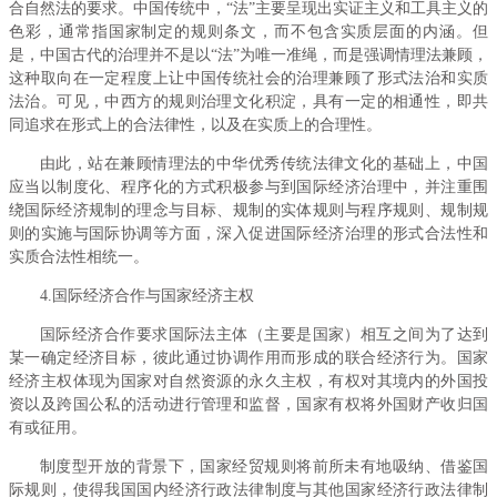
合自然法的要求。中国传统中，“法”主要呈现出实证主义和工具主义的
色彩，通常指国家制定的规则条文，而不包含实质层面的内涵。但
是，中国古代的治理并不是以“法”为唯一准绳，而是强调情理法兼顾，
这种取向在一定程度上让中国传统社会的治理兼顾了形式法治和实质
法治。可见，中西方的规则治理文化积淀，具有一定的相通性，即共
同追求在形式上的合法律性，以及在实质上的合理性。
由此，站在兼顾情理法的中华优秀传统法律文化的基础上，中国
应当以制度化、程序化的方式积极参与到国际经济治理中，并注重围
绕国际经济规制的理念与目标、规制的实体规则与程序规则、规制规
则的实施与国际协调等方面，深入促进国际经济治理的形式合法性和
实质合法性相统一。
4.国际经济合作与国家经济主权
国际经济合作要求国际法主体（主要是国家）相互之间为了达到
某一确定经济目标，彼此通过协调作用而形成的联合经济行为。国家
经济主权体现为国家对自然资源的永久主权，有权对其境内的外国投
资以及跨国公私的活动进行管理和监督，国家有权将外国财产收归国
有或征用。
制度型开放的背景下，国家经贸规则将前所未有地吸纳、借鉴国
际规则，使得我国国内经济行政法律制度与其他国家经济行政法律制