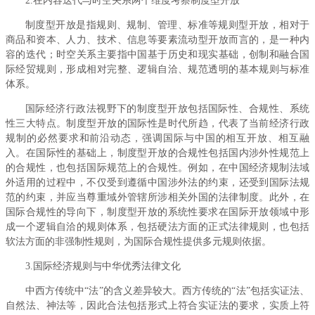
2.在内容迭代与时空关系两个维度考察制度型开放
制度型开放是指规则、规制、管理、标准等规则型开放，相对于
商品和资本、人力、技术、信息等要素流动型开放而言的，是一种内
容的迭代；时空关系主要指中国基于历史和现实基础，创制和融合国
际经贸规则，形成相对完整、逻辑自洽、规范透明的基本规则与标准
体系。
国际经济行政法视野下的制度型开放包括国际性、合规性、系统
性三大特点。制度型开放的国际性是时代所趋，代表了当前经济行政
规制的必然要求和前沿动态，强调国际与中国的相互开放、相互融
入。在国际性的基础上，制度型开放的合规性包括国内涉外性规范上
的合规性，也包括国际规范上的合规性。例如，在中国经济规制法域
外适用的过程中，不仅受到遵循中国涉外法的约束，还受到国际法规
范的约束，并应当尊重域外管辖所涉相关外国的法律制度。此外，在
国际合规性的导向下，制度型开放的系统性要求在国际开放领域中形
成一个逻辑自洽的规则体系，包括硬法方面的正式法律规则，也包括
软法方面的非强制性规则，为国际合规性提供多元规则依据。
3.国际经济规则与中华优秀法律文化
中西方传统中“法”的含义差异较大。西方传统的“法”包括实证法、
自然法、神法等，因此合法包括形式上符合实证法的要求，实质上符