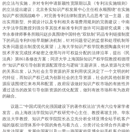
的立法与实施，并对专利申请新颖性宽限期以及《专利法实施细则》
的立法提出建议；北京务实知识产权发展中心主任程永顺围绕“在实施
知识产权强国战略中，对完善专利法律制度的几点思考”这一主题，提
出实用新型、外观设计以及专利相关各项费用规则的完善建议；中南
大学法学院教授刘强分享其技术标准专利开放许可问题研究成果；海
华永泰律师事务所顾问赵步真围绕中国特色“双轨制”药品专利链接制度
下的药品专利纠纷早期解决机制，针对问题登记的监督和处理机制等
实务问题提出制度优化展望；上海大学知识产权学院教授陶鑫良针对
技术开发完成技术秘密之使用与许可权益分配的法律沿革，提出《民
法典》第861条修改方案；同济大学上海国际知识产权学院教授程德理
作“知识产权引导创新资源配置理念与逻辑”主题讲演，他从资源与文明
的关系出发，认为社会主导资源的开发利用状况决定了一个文明的时
代特征，而知识产权已成为创新社会的主导资源，社会的其他创新资
源应该围绕它来布局和配置，政府应该做好知识产权市场的有效性并
通过适当的政策引导创新资源的优化配置，做到有效市场和有为政府
的融合。
议题二“中国式现代化强国建设下的著作权法治”共有六位专家学者
发言，由上海政法学院知识产权研究中心主任、教授蒋坡主持。华东
政法大学教授、知识产权学院院长丛立先分析全球亚博全站手机客户
端的版权治理体系中中国的角色与着力点，分类讨论全球合作共建中
与发达国家、发展中国家以及一带一路国家的亚博全站手机客户端的