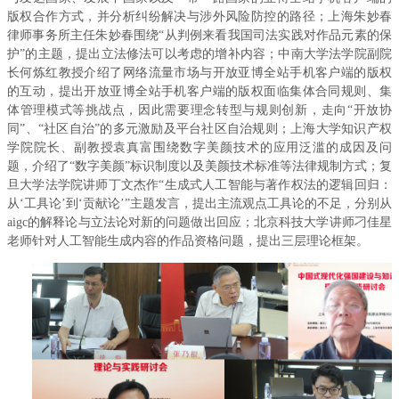
版权合作方式，并分析纠纷解决与涉外风险防控的路径；上海朱妙春
律师事务所主任朱妙春围绕“从判例来看我国司法实践对作品元素的保
护”的主题，提出立法修法可以考虑的增补内容；中南大学法学院副院
长何炼红教授介绍了网络流量市场与开放亚博全站手机客户端的版权
的互动，提出开放亚博全站手机客户端的版权面临集体合同规则、集
体管理模式等挑战点，因此需要理念转型与规则创新，走向“开放协
同”、“社区自治”的多元激励及平台社区自治规则；上海大学知识产权
学院院长、副教授袁真富围绕数字美颜技术的应用泛滥的成因及问
题，介绍了“数字美颜”标识制度以及美颜技术标准等法律规制方式；复
旦大学法学院讲师丁文杰作“生成式人工智能与著作权法的逻辑回归：
从‘工具论’到‘贡献论’”主题发言，提出主流观点工具论的不足，分别从
aigc的解释论与立法论对新的问题做出回应；北京科技大学讲师刁佳星
老师针对人工智能生成内容的作品资格问题，提出三层理论框架。