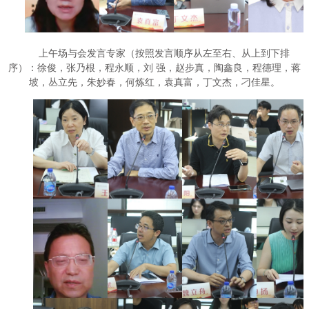
上午场与会发言专家（按照发言顺序从左至右、从上到下排
序）：徐俊，张乃根，程永顺，刘 强，赵步真，陶鑫良，程德理，蒋
坡，丛立先，朱妙春，何炼红，袁真富，丁文杰，刁佳星。