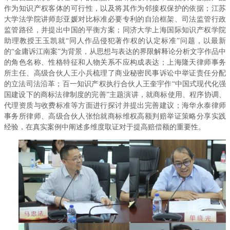
作为知识产权客体的可行性，以及将其作为邻接权保护的依据；江苏
大学法学院讲师彭亚媛对比标准必要专利的自治框架、司法监管行政
监管路径，并提出中国的平衡方案；同济大学上海国际知识产权学院
助理教授王玉凯就“同人作品侵犯著作权的认定标准”问题，以最新
的“金庸诉江南案”为背景，从思想与表达的界限解释论分析文字作品中
的角色名称、性格特征和人物关系不应构成表达；上海隆天律师事务
所主任、高级合伙人王小兵梳理了商业秘密民事诉讼中举证责任分配
的立法司法沿革；百一知识产权执行合伙人王奎宇作“中国式现代化强
国建设下的商标法律制度的完善”主题演讲，就商标使用、程序协调、
代理资质与收费标准等方面进行探讨并提出完善建议；海华永泰律师
事务所律师、高级合伙人张怡就商标维权高额判赔举证策略分享实践
经验，在真实案例中阐述多维度取证对于提高赔偿额的重要性。