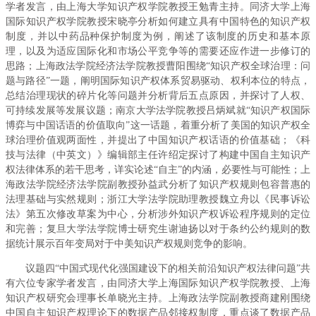
学者发言，由上海大学知识产权学院教授王勉青主持。同济大学上海
国际知识产权学院教授宋晓亭分析如何建立具有中国特色的知识产权
制度，并以中药品种保护制度为例，阐述了该制度的历史和基本原
理，以及为适应国际化和市场公平竞争等的需要还应作进一步修订的
思路；上海政法学院经济法学院教授曹阳围绕“知识产权全球治理：问
题与路径”一题，阐明国际知识产权体系贸易驱动、权利本位的特点，
总结治理现状的碎片化等问题并分析背后五点原因，并探讨了人权、
可持续发展等发展议题；南京大学法学院教授吕炳斌就“知识产权国际
博弈与中国话语的价值取向”这一话题，着重分析了美国的知识产权全
球治理价值观两面性，并提出了中国知识产权话语的价值基础；《科
技与法律（中英文）》编辑部主任许绍定探讨了构建中国自主知识产
权法律体系的若干思考，详实论述“自主”的内涵，必要性与可能性；上
海政法学院经济法学院副教授孙益武分析了知识产权规则包容普惠的
法理基础与实然规则；浙江大学法学院助理教授魏立舟以《民事诉讼
法》第五次修改草案为中心，分析涉外知识产权诉讼程序规则的定位
和完善；复旦大学法学院博士研究生谢迪扬以对于条约公约规则的数
据统计展示百年变局对于中美知识产权规则竞争的影响。
议题四“中国式现代化强国建设下的相关前沿知识产权法律问题”共
有六位专家学者发言，由同济大学上海国际知识产权学院教授、上海
知识产权研究会理事长单晓光主持。上海政法学院副教授商建刚围绕
中国自主知识产权理论下的数据产品邻接权制度，重点谈了数据产品