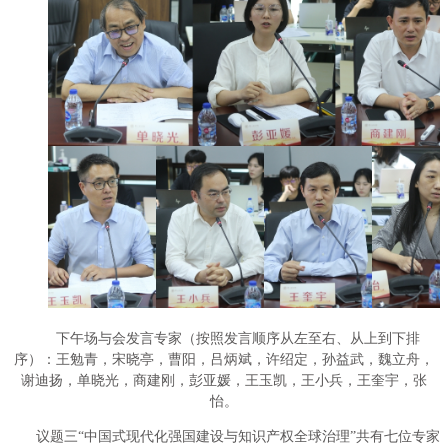
下午场与会发言专家（按照发言顺序从左至右、从上到下排
序）：王勉青，宋晓亭，曹阳，吕炳斌，许绍定，孙益武，魏立舟，
谢迪扬，单晓光，商建刚，彭亚媛，王玉凯，王小兵，王奎宇，张
怡。
议题三“中国式现代化强国建设与知识产权全球治理”共有七位专家