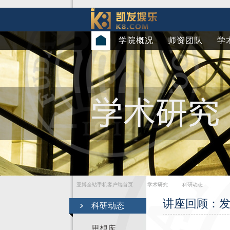
学院概况
师资团队
学
亚博全站手机客户端首页
学术研究
科研动态
讲座回顾：发
科研动态
思想库