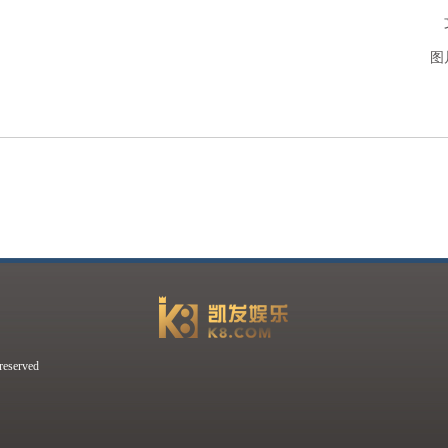
图
erved