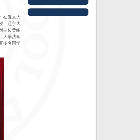
》在复旦大
授、辽宁大
副会长贾绍
旦大学法学
百多名同学