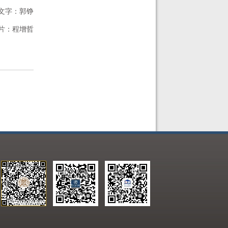
文字：郭铮
片：程增哲