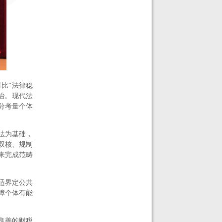
比“法律稳
治。现代法
分考量个体
法为基础，
双核、规制
来完成范畴
适界定公共
障个体有能
良善的财税