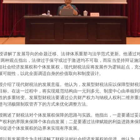
授讲解了发展导向的命题迁移、法律体系重塑与法学范式更新。他通过对
观”两种观点指出，法律过于保守或过于激进均不可取，而应当坚持辩证施
包括社会经济发展权和个体发展权，现代财税法应将发展作为逻辑起点，充
展可能性，以此全面调适自身的价值取向和制度设计。
授介绍了现代财税法的发展意蕴。他认为，发展型财税法应以保障型财税
目标。在这一过程中，将实现规范结构由一元到多元、制度中心由单核到
性的多重转变。发展型财税法要通过公共财产权力与纳税人权利二维并重
进与消极限制双管齐下的方式来优化调整方法。
授阐述了财税法对个体发展权保障的思路与实践。他指出，一是要通过妥
产权利的界限来保障个体自由发展；二是要通过法律赋能的利益进路来保
和促进个体发展权的边界来实现有序发展。
授以新发展理念为主线讲解了财税法对社会经济发展权的促进。他认为，