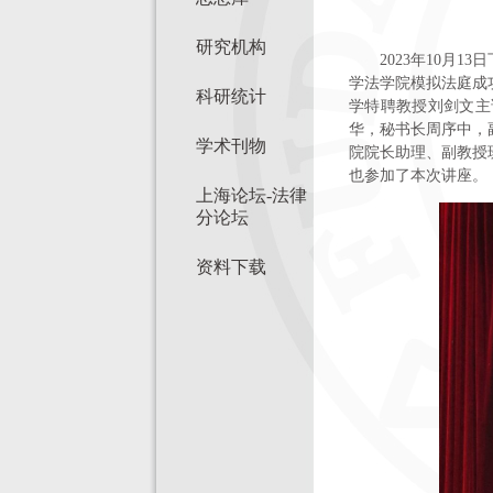
研究机构
2023
年
10
月
13
日
学法学院模拟法庭成
科研统计
学特聘教授刘剑文主
华
，
秘书长周序中
，
学术刊物
院院长助理、副教授
也参加了本次讲座。
上海论坛-法律
分论坛
资料下载