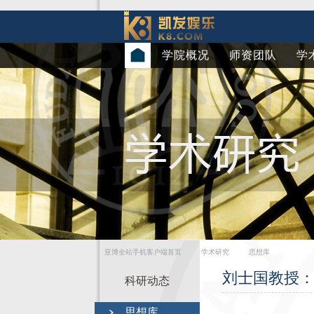
学院概况
师资团队
学
亚博全站手机客户端首页
学术研究
思想库
刘士国教授：
科研动态
思想库