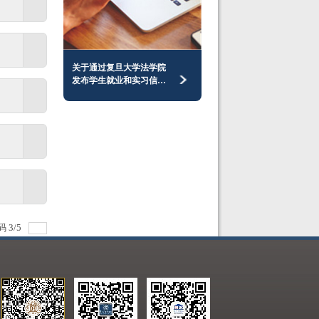
关于通过复旦大学法学院
发布学生就业和实习信息
事宜的说明
码
3
/
5