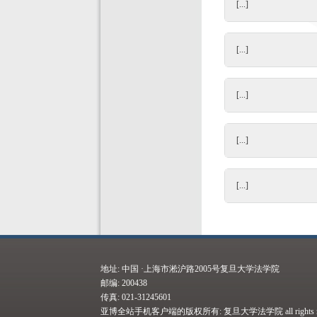
[...]
[...]
[...]
[...]
[...]
地址: 中国 ·上海市淞沪路2005号复旦大学法学院
邮编: 200438
传真: 021-31245601
亚博全站手机客户端的版权所有: 复旦大学法学院 all rights res