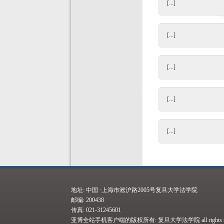
[...]
[...]
[...]
[...]
[...]
地址: 中国 ·上海市淞沪路2005号复旦大学法学院
邮编: 200438
传真: 021-31245601
亚博全站手机客户端的版权所有: 复旦大学法学院 all rights res