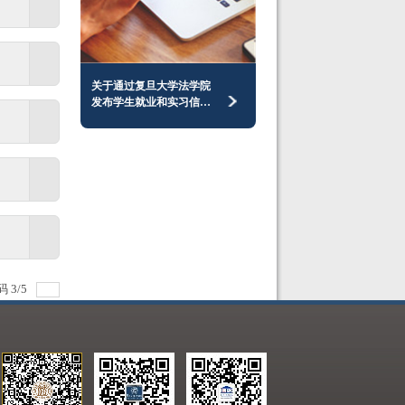
关于通过复旦大学法学院
发布学生就业和实习信息
事宜的说明
码
3
/
5